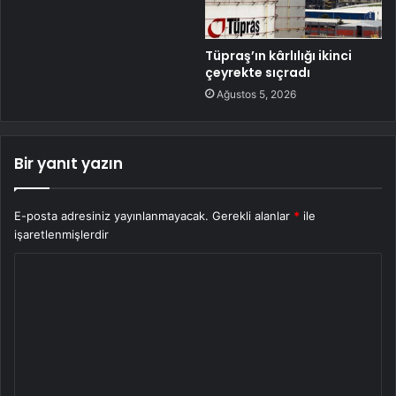
Tüpraş’ın kârlılığı ikinci
çeyrekte sıçradı
Ağustos 5, 2026
Bir yanıt yazın
E-posta adresiniz yayınlanmayacak.
Gerekli alanlar
*
ile
işaretlenmişlerdir
Y
o
r
u
m