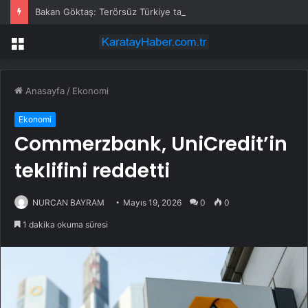
Bakan Göktaş: Terörsüz Türkiye tarihi bir adımdır
Menü
Anasayfa
/
Ekonomi
Ekonomi
Commerzbank, UniCredit’in
teklifini reddetti
NURCAN BAYRAM
Mayıs 19, 2026
0
0
1 dakika okuma süresi