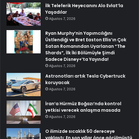
İlk Teleferik Heyecanını Alo Evlat’la
Yaşadılar
Ağustos 7, 2026
Ryan Murphy’nin Yapımcılığını
Üstlendiği ve Bret Easton Ellis’ın Çok
Satan Romanından Uyarlanan “The
Shards”, İlk İki Bölümüyle Şimdi
Sadece Disney+’ta Yayında!
Ağustos 7, 2026
Astronotları artık Tesla Cybertruck
koruyacak
Ağustos 7, 2026
İran’a Hürmüz Boğazı’nda kontrol
yetkisi verecek anlaşma masada
Ağustos 7, 2026
O ilimizde sıcaklık 50 dereceye
yaklaştı: En son yıllar önce görülmüştü