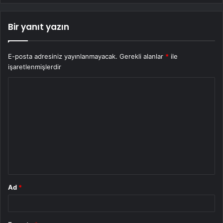
Bir yanıt yazın
E-posta adresiniz yayınlanmayacak.
Gerekli alanlar
*
ile
işaretlenmişlerdir
Y
o
r
u
m
*
Ad
*