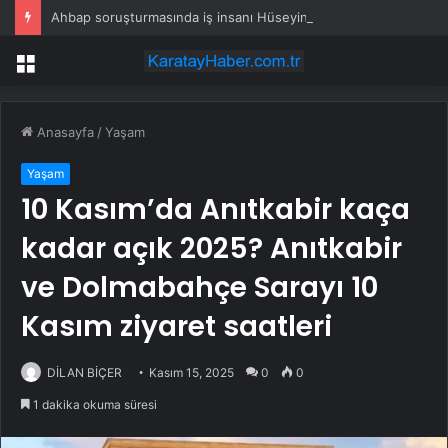
Ahbap soruşturmasında iş insanı Hüseyin Başaran’a tutuklama talebi
Menü
Anasayfa
/
Yaşam
Yaşam
10 Kasım’da Anıtkabir kaça
kadar açık 2025? Anıtkabir
ve Dolmabahçe Sarayı 10
Kasım ziyaret saatleri
DİLAN BİÇER
Kasım 15, 2025
0
0
1 dakika okuma süresi