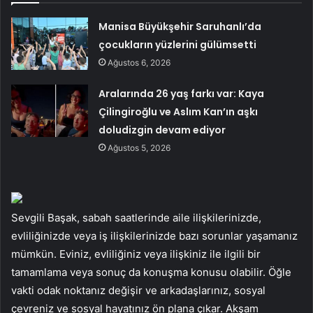
Manisa Büyükşehir Saruhanlı’da
çocukların yüzlerini gülümsetti
Ağustos 6, 2026
Aralarında 26 yaş farkı var: Kaya
Çilingiroğlu ve Aslım Kan’ın aşkı
doludizgin devam ediyor
Ağustos 5, 2026
Sevgili Başak, sabah saatlerinde aile ilişkilerinizde,
evliliğinizde veya iş ilişkilerinizde bazı sorunlar yaşamanız
mümkün. Eviniz, evliliğiniz veya ilişkiniz ile ilgili bir
tamamlama veya sonuç da konuşma konusu olabilir. Öğle
vakti odak noktanız değişir ve arkadaşlarınız, sosyal
çevreniz ve sosyal hayatınız ön plana çıkar. Akşam