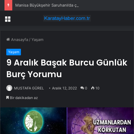
Manisa Büyükşehir Saruhanlı’da çocukların yüzlerini gülümsetti
Menü
Anasayfa
/
Yaşam
Yaşam
9 Aralık Başak Burcu Günlük
Burç Yorumu
MUSTAFA GÜREL
Aralık 12, 2022
0
10
Bir dakikadan az