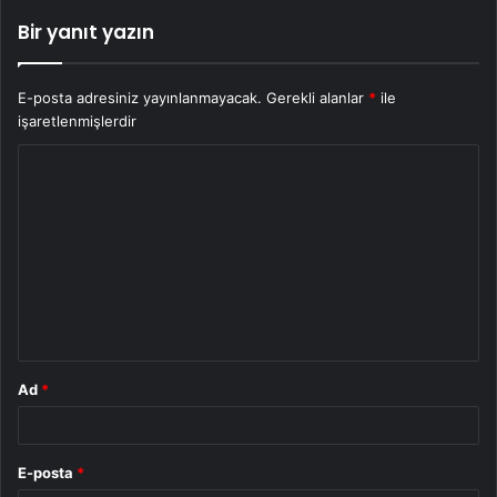
Bir yanıt yazın
E-posta adresiniz yayınlanmayacak.
Gerekli alanlar
*
ile
işaretlenmişlerdir
Y
o
r
u
m
*
Ad
*
E-posta
*