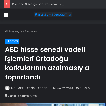
Porsche 9 bin çalışanı kapsayan küçülme planını onayladı
Menü
Anasayfa
/
Ekonomi
Ekonomi
ABD hisse senedi vadeli
işlemleri Ortadoğu
korkularının azalmasıyla
toparlandı
MEHMET HAZBİN KAZBEK
Nisan 22, 2024
0
0
2 dakika okuma süresi