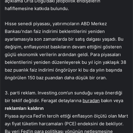
açıklama Orta Doğu’daki jeopolitik endişelerin
hafiflemesine katkıda bulundu.
Hisse senedi piyasası, yatırımcıların ABD Merkez
Bankası’ndan faiz indirimi beklentilerini yeniden
ayarlamasıyla son zamanlarda bir satış dalgası yaşadı. Bu
değişim, enflasyonist baskıların devam ettiğini gösteren
güçlü ekonomik verilerin ardından geldi. Para piyasaları
beklentilerini yeniden düzenleyerek bu yıl için yaklaşık 38
baz puanlık faiz indirimi öngörüyor ki bu da yılın başında
öngörülen 150 baz puandan daha düşük bir oran.
3. parti reklam. Investing.com’un sunduğu veya önerdiği
bir teklif değildir. Feragat detaylarına
buradan
bakın veya
reklamları kaldırın
Piyasa ayrıca Fed’in tercih ettiği enflasyon ölçütü olan Mart
ayı fiyat tüketim harcamaları (PCE) endeksini de bekliyor.
Bu veri Fed’in para politikası yönünün netleşmesine