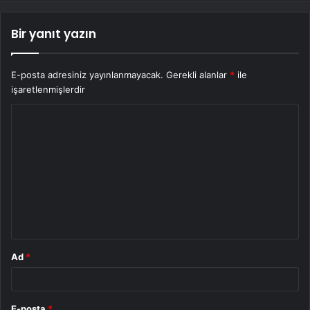
Bir yanıt yazın
E-posta adresiniz yayınlanmayacak.
Gerekli alanlar
*
ile
işaretlenmişlerdir
Y
o
r
u
m
*
Ad
*
E-posta
*