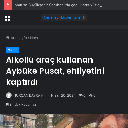
Manisa Büyükşehir Saruhanlı’da çocukların yüzlerini gülümsetti
Menü
Anasayfa
/
Haber
Haber
Alkollü araç kullanan
Aybüke Pusat, ehliyetini
kaptırdı
NURCAN BAYRAM
Nisan 20, 2024
0
0
Bir dakikadan az