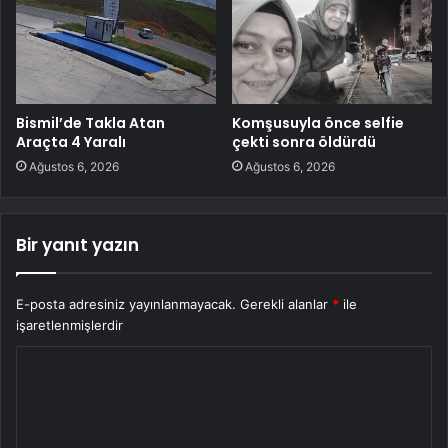
Bismil’de Takla Atan
Komşusuyla önce selfie
Araçta 4 Yaralı
çekti sonra öldürdü
Ağustos 6, 2026
Ağustos 6, 2026
Bir yanıt yazın
E-posta adresiniz yayınlanmayacak.
Gerekli alanlar
*
ile
işaretlenmişlerdir
Y
o
r