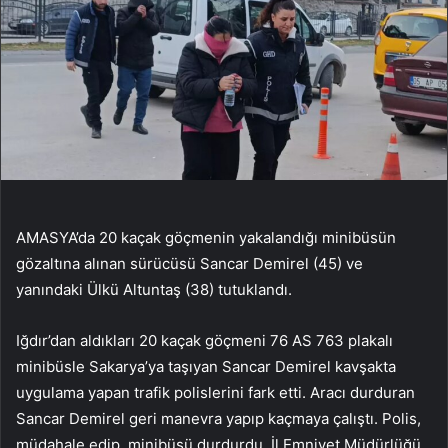
AMASYA’da 20 kaçak göçmenin yakalandığı minibüsün
gözaltına alınan sürücüsü Sancar Demirel (45) ve
yanındaki Ülkü Altuntaş (38) tutuklandı.
Iğdır’dan aldıkları 20 kaçak göçmeni 76 AS 763 plakalı
minibüsle Sakarya’ya taşıyan Sancar Demirel kavşakta
uygulama yapan trafik polislerini fark etti. Aracı durduran
Sancar Demirel geri manevra yapıp kaçmaya çalıştı. Polis,
müdahale edip, minibüsü durdurdu. İl Emniyet Müdürlüğü