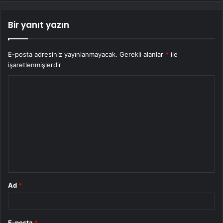
Bir yanıt yazın
E-posta adresiniz yayınlanmayacak.
Gerekli alanlar
*
ile
işaretlenmişlerdir
Y
o
r
u
m
*
Ad
*
E-posta
*