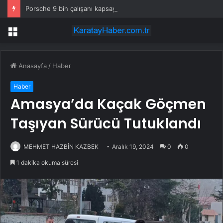
Porsche 9 bin çalışanı kapsayan küçülme planını onayladı
Menü
Anasayfa
/
Haber
Haber
Amasya’da Kaçak Göçmen
Taşıyan Sürücü Tutuklandı
MEHMET HAZBİN KAZBEK
Aralık 19, 2024
0
0
1 dakika okuma süresi