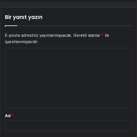
Bir yanıt yazın
E-posta adresiniz yayınlanmayacak.
Gerekli alanlar
*
ile
işaretlenmişlerdir
Y
o
r
u
m
*
Ad
*