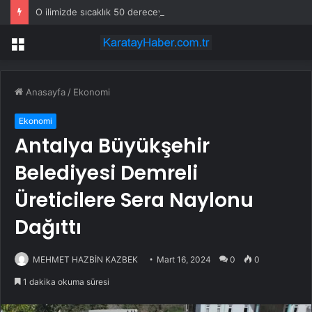
O ilimizde sıcaklık 50 dereceye yaklaştı: En son yıllar önce görülmüştü
Menü
Anasayfa
/
Ekonomi
Ekonomi
Antalya Büyükşehir
Belediyesi Demreli
Üreticilere Sera Naylonu
Dağıttı
MEHMET HAZBİN KAZBEK
Mart 16, 2024
0
0
1 dakika okuma süresi