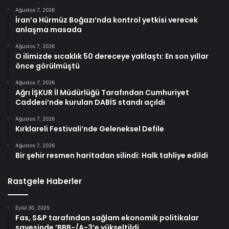
Ağustos 7, 2026
İran’a Hürmüz Boğazı’nda kontrol yetkisi verecek
anlaşma masada
Ağustos 7, 2026
O ilimizde sıcaklık 50 dereceye yaklaştı: En son yıllar
önce görülmüştü
Ağustos 7, 2026
Ağrı İŞKUR İl Müdürlüğü Tarafından Cumhuriyet
Caddesi’nde kurulan DABİS standı açıldı
Ağustos 7, 2026
Kırklareli Festivali’nde Geleneksel Defile
Ağustos 7, 2026
Bir şehir resmen haritadan silindi: Halk tahliye edildi
Rastgele Haberler
Eylül 30, 2025
Fas, S&P tarafından sağlam ekonomik politikalar
sayesinde ’BBB-/A-3’e yükseltildi