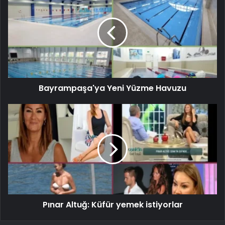
Bayrampaşa'ya Yeni Yüzme Havuzu
Pınar Altuğ: Küfür yemek istiyorlar