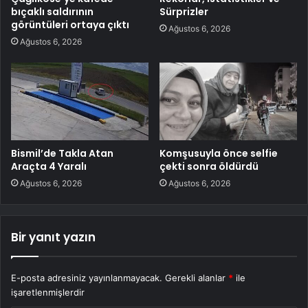
bıçaklı saldırının
Sürprizler
görüntüleri ortaya çıktı
Ağustos 6, 2026
Ağustos 6, 2026
Bismil’de Takla Atan
Komşusuyla önce selfie
Araçta 4 Yaralı
çekti sonra öldürdü
Ağustos 6, 2026
Ağustos 6, 2026
Bir yanıt yazın
E-posta adresiniz yayınlanmayacak.
Gerekli alanlar
*
ile
işaretlenmişlerdir