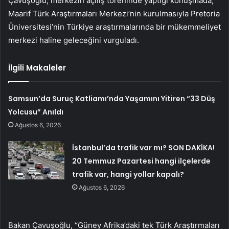
Çavuşoğlu, merkezin açılış töreninde yaptığı konuşmada,
Maarif Türk Araştırmaları Merkezi’nin kurulmasıyla Pretoria
Üniversitesi’nin Türkiye araştırmalarında bir mükemmeliyet
merkezi haline geleceğini vurguladı.
İlgili Makaleler
Samsun’da Suruç Katliamı’nda Yaşamını Yitiren “33 Düş
Yolcusu” Anıldı
Ağustos 6, 2026
İstanbul’da trafik var mı? SON DAKİKA!
20 Temmuz Pazartesi hangi ilçelerde
trafik var, hangi yollar kapalı?
Ağustos 6, 2026
Bakan Çavuşoğlu, “Güney Afrika’daki tek Türk Araştırmaları