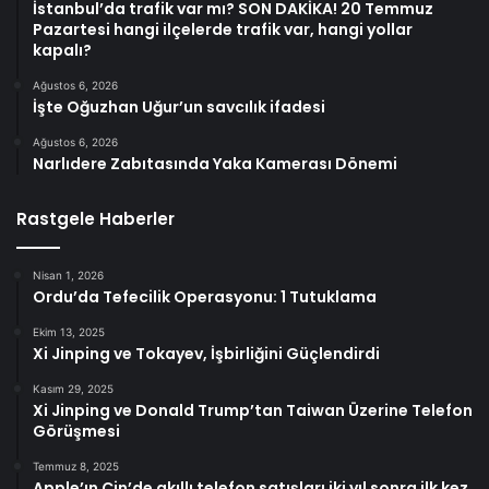
İstanbul’da trafik var mı? SON DAKİKA! 20 Temmuz
Pazartesi hangi ilçelerde trafik var, hangi yollar
kapalı?
Ağustos 6, 2026
İşte Oğuzhan Uğur’un savcılık ifadesi
Ağustos 6, 2026
Narlıdere Zabıtasında Yaka Kamerası Dönemi
Rastgele Haberler
Nisan 1, 2026
Ordu’da Tefecilik Operasyonu: 1 Tutuklama
Ekim 13, 2025
Xi Jinping ve Tokayev, İşbirliğini Güçlendirdi
Kasım 29, 2025
Xi Jinping ve Donald Trump’tan Taiwan Üzerine Telefon
Görüşmesi
Temmuz 8, 2025
Apple’ın Çin’de akıllı telefon satışları iki yıl sonra ilk kez