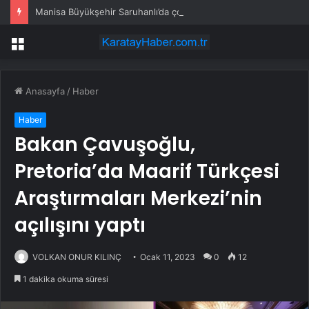
Manisa Büyükşehir Saruhanlı’da çocukların yüzlerini gülümsetti
Menü
Anasayfa
/
Haber
Haber
Bakan Çavuşoğlu,
Pretoria’da Maarif Türkçesi
Araştırmaları Merkezi’nin
açılışını yaptı
VOLKAN ONUR KILINÇ
Ocak 11, 2023
0
12
1 dakika okuma süresi