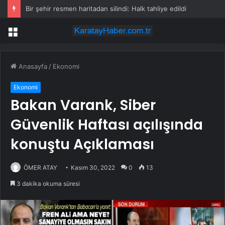
Bir şehir resmen haritadan silindi: Halk tahliye edildi
Menü
Anasayfa
/
Ekonomi
Ekonomi
Bakan Varank, Siber
Güvenlik Haftası açılışında
konuştu Açıklaması
ÖMER ATAY
Kasım 30, 2022
0
13
3 dakika okuma süresi