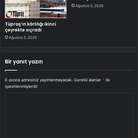
Ağustos 5, 2026
Tüpraş’ın kârlılığı ikinci
çeyrekte sıçradı
Ağustos 5, 2026
Bir yanıt yazın
E-posta adresiniz yayınlanmayacak.
Gerekli alanlar
*
ile
işaretlenmişlerdir
Y
o
r
u
m