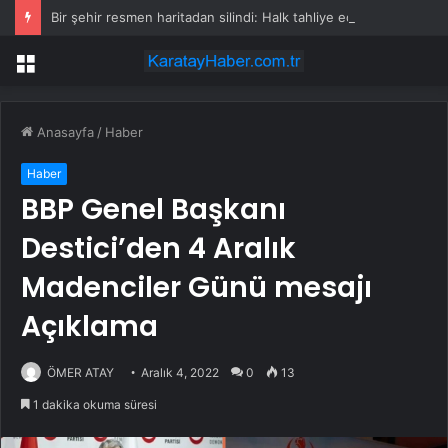
Bir şehir resmen haritadan silindi: Halk tahliye edildi
Menü
Anasayfa
/
Haber
Haber
BBP Genel Başkanı
Destici’den 4 Aralık
Madenciler Günü mesajı
Açıklama
ÖMER ATAY
Aralık 4, 2022
0
13
1 dakika okuma süresi