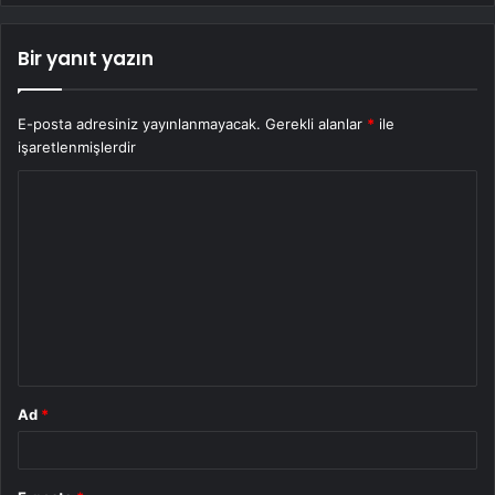
Bir yanıt yazın
E-posta adresiniz yayınlanmayacak.
Gerekli alanlar
*
ile
işaretlenmişlerdir
Y
o
r
u
m
*
Ad
*