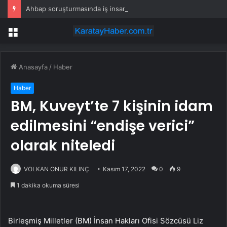
Ahbap soruşturmasında iş insanı Hüseyin Başaran’a tutuklama talebi
Menü
Anasayfa
/
Haber
Haber
BM, Kuveyt’te 7 kişinin idam
edilmesini “endişe verici”
olarak niteledi
VOLKAN ONUR KILINÇ
Kasım 17, 2022
0
9
1 dakika okuma süresi
Birleşmiş Milletler (BM) İnsan Hakları Ofisi Sözcüsü Liz