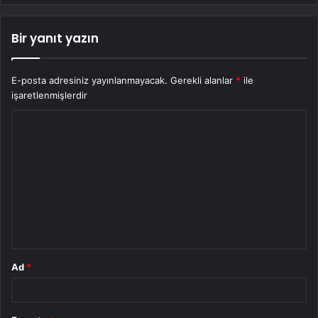
Bir yanıt yazın
E-posta adresiniz yayınlanmayacak.
Gerekli alanlar
*
ile
işaretlenmişlerdir
Y
o
r
u
m
*
Ad
*