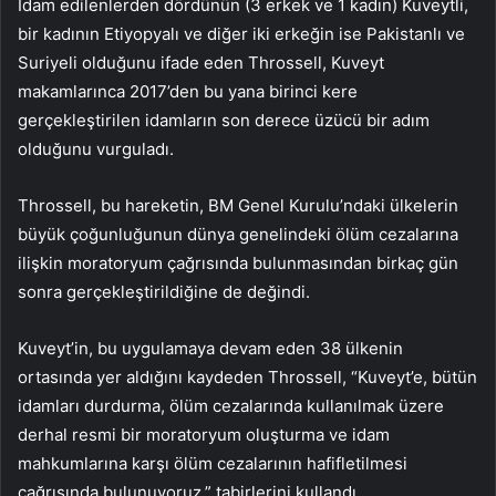
İdam edilenlerden dördünün (3 erkek ve 1 kadın) Kuveytli,
bir kadının Etiyopyalı ve diğer iki erkeğin ise Pakistanlı ve
Suriyeli olduğunu ifade eden Throssell, Kuveyt
makamlarınca 2017’den bu yana birinci kere
gerçekleştirilen idamların son derece üzücü bir adım
olduğunu vurguladı.
Throssell, bu hareketin, BM Genel Kurulu’ndaki ülkelerin
büyük çoğunluğunun dünya genelindeki ölüm cezalarına
ilişkin moratoryum çağrısında bulunmasından birkaç gün
sonra gerçekleştirildiğine de değindi.
Kuveyt’in, bu uygulamaya devam eden 38 ülkenin
ortasında yer aldığını kaydeden Throssell, “Kuveyt’e, bütün
idamları durdurma, ölüm cezalarında kullanılmak üzere
derhal resmi bir moratoryum oluşturma ve idam
mahkumlarına karşı ölüm cezalarının hafifletilmesi
çağrısında bulunuyoruz.” tabirlerini kullandı.