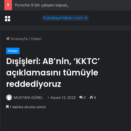
Porsche 9 bin çalışanı kapsayan küçülme planını onayladı
Menü
Anasayfa
/
Haber
Haber
Dışişleri: AB’nin, ‘KKTC’
açıklamasını tümüyle
reddediyoruz
MUSTAFA GÜREL
Kasım 12, 2022
0
9
1 dakika okuma süresi