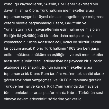
konduğu kaydedilerek, “AB’nin, BM Genel Sekreteri’nin
daveti hilafına Kıbrıs Türk halkının memleketler arası
toplumun saygın bir üyesi olmasını engellemeye çalışması
yeterli niyetle bağdaşmadığı üzere, GKRY’nin ve
Yunanistan’ın kısır siyasetlerinin esiri haline gelmiş olan
Birliğin iki yüzlülüğünü bir sefer daha açıkça ortaya
koymaktadır. Kıbrıs Adası’nda adil, kalıcı ve sürdürülebilir
bir çözüm ancak Kıbrıs Türk halkının 1963’ten beri gasp
edilen müktesep hükümran eşitliğinin ve eşit memleketler
arası statüsünün tescil edilmesiyle başlayacak bir sürecin
akabinde sağlanabilir. Bunun için memleketler arası
toplumun artık Kıbrıs Rum tarafını Ada’nın tek sahibi olarak
gören tavrından vazgeçmesi ve KKTC’ni tanıması gerekir.
Türkiye her hal ve karda, KKTC’nin yanında durmaya ve
tüm memleketler arası platformlarda Kıbrıs Türkünün sesi
olmaya devam edecektir” sözlerine yer verildi.