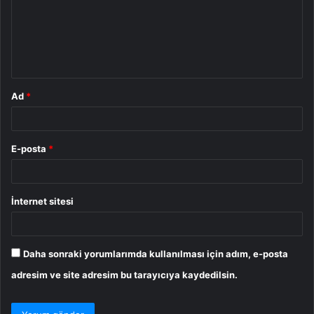
u
m
*
Ad
*
E-posta
*
İnternet sitesi
Daha sonraki yorumlarımda kullanılması için adım, e-posta
adresim ve site adresim bu tarayıcıya kaydedilsin.