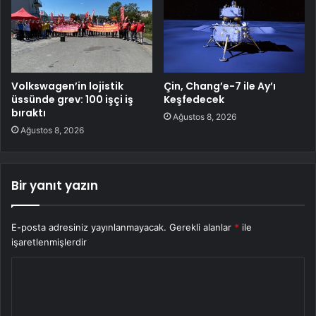
Volkswagen’in lojistik
Çin, Chang’e-7 ile Ay’ı
üssünde grev: 100 işçi iş
Keşfedecek
bıraktı
Ağustos 8, 2026
Ağustos 8, 2026
Bir yanıt yazın
E-posta adresiniz yayınlanmayacak.
Gerekli alanlar
*
ile
işaretlenmişlerdir
Y
o
r