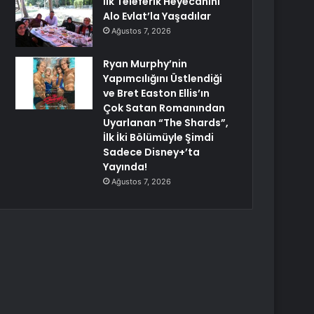
İlk Teleferik Heyecanını
Alo Evlat’la Yaşadılar
Ağustos 7, 2026
Ryan Murphy’nin
Yapımcılığını Üstlendiği
ve Bret Easton Ellis’ın
Çok Satan Romanından
Uyarlanan “The Shards”,
İlk İki Bölümüyle Şimdi
Sadece Disney+’ta
Yayında!
Ağustos 7, 2026