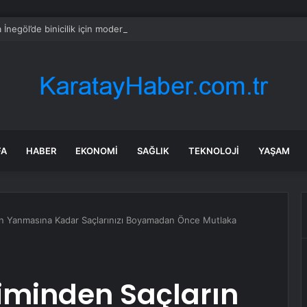
 İnegöl’de binicilik için modern manejler yapılıyor
FA
HABER
EKONOMI
SAĞLIK
TEKNOLOJI
YAŞAM
n Yanmasına Kadar Saçlarınızı Boyamadan Önce Mutlaka
iminden Saçların