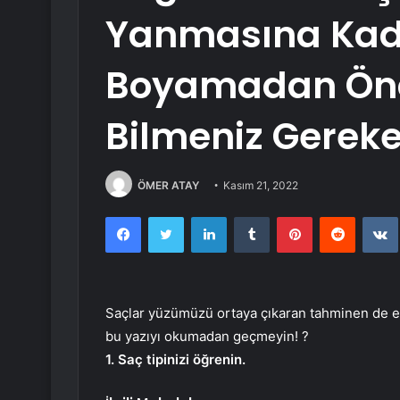
Yanmasına Kada
Boyamadan Ön
Bilmeniz Gereke
ÖMER ATAY
Kasım 21, 2022
Facebook
Twitter
LinkedIn
Tumblr
Pinterest
Reddit
Saçlar yüzümüzü ortaya çıkaran tahminen de en
bu yazıyı okumadan geçmeyin! ?
1. Saç tipinizi öğrenin.