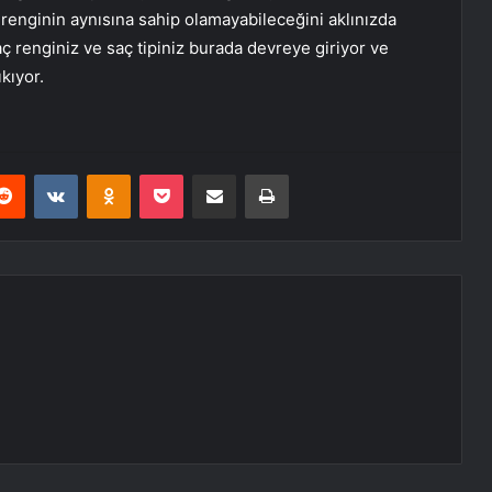
 renginin aynısına sahip olamayabileceğini aklınızda
ç renginiz ve saç tipiniz burada devreye giriyor ve
kıyor.
erest
Reddit
VKontakte
Odnoklassniki
Pocket
E-Posta ile paylaş
Yazdır