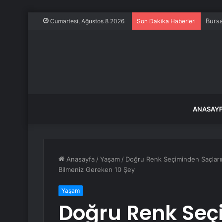
Bursa
Cumartesi, Ağustos 8 2026
Son Dakika Haberleri
ANASAY
Anasayfa
/
Yaşam
/
Doğru Renk Seçiminden Saçları
Bilmeniz Gereken 10 Şey
Yaşam
Doğru Renk Seç