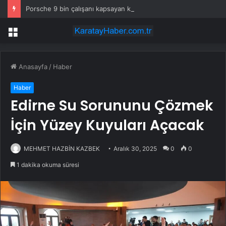
Porsche 9 bin çalışanı kapsayan küçülme planını onayladı
Menü
Anasayfa
/
Haber
Haber
Edirne Su Sorununu Çözmek
İçin Yüzey Kuyuları Açacak
MEHMET HAZBİN KAZBEK
Aralık 30, 2025
0
0
1 dakika okuma süresi