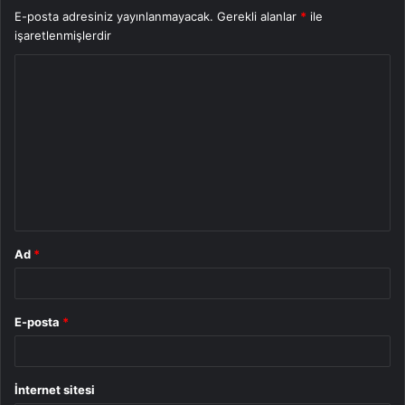
E-posta adresiniz yayınlanmayacak.
Gerekli alanlar
*
ile
işaretlenmişlerdir
Y
o
r
u
m
*
Ad
*
E-posta
*
İnternet sitesi