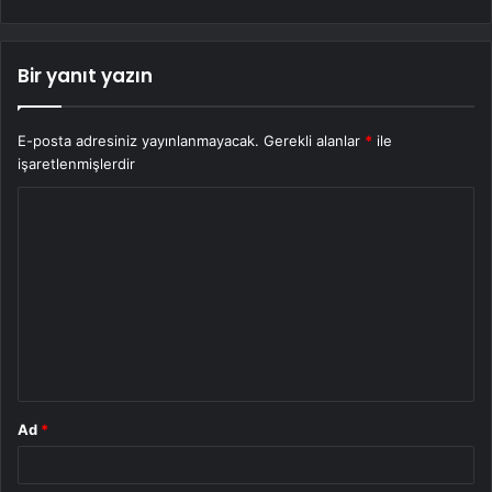
Bir yanıt yazın
E-posta adresiniz yayınlanmayacak.
Gerekli alanlar
*
ile
işaretlenmişlerdir
Y
o
r
u
m
*
Ad
*