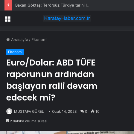
Bakan Göktaş: Terörsüz Türkiye tarihi bir adımdır
Menü
Anasayfa
/
Ekonomi
Ekonomi
Euro/Dolar: ABD TÜFE
raporunun ardından
başlayan ralli devam
edecek mi?
MUSTAFA GÜREL
Ocak 14, 2023
0
10
2 dakika okuma süresi