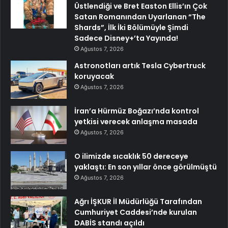
Üstlendiği ve Bret Easton Ellis’ın Çok
Satan Romanından Uyarlanan “The
Shards”, İlk İki Bölümüyle Şimdi
Sadece Disney+’ta Yayında!
Ağustos 7, 2026
Astronotları artık Tesla Cybertruck
koruyacak
Ağustos 7, 2026
İran’a Hürmüz Boğazı’nda kontrol
yetkisi verecek anlaşma masada
Ağustos 7, 2026
O ilimizde sıcaklık 50 dereceye
yaklaştı: En son yıllar önce görülmüştü
Ağustos 7, 2026
Ağrı İŞKUR İl Müdürlüğü Tarafından
Cumhuriyet Caddesi’nde kurulan
DABİS standı açıldı