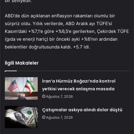
bir seviyedir.
ABD’de dün açıklanan enflasyon rakamları olumlu bir
sürpriz oldu. Yıllık verilerde, ABD Aralık ayı TÜFE’si
Kasım’daki +%7,1’e göre +%6,5’e gerilerken, Çekirdek TÜFE
(gıda ve enerji hariç) bir önceki ayki +%6’nın ardından
beklentiler doğrultusunda kaldı. +5.7 idi.
İlgili Makaleler
İran’a Hürmüz Boğazı’nda kontrol
yetkisi verecek anlaşma masada
Ağustos 7, 2026
Çatışmalar askıya alındı dolar düştü
Ağustos 7, 2026