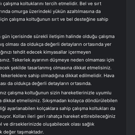
ı çalışma koltuklarını tercih etmelidir. Bel ve sırt
larında omurga üzerindeki yükün azaltılmasına da
ş için çalışma koltuğunun sırt ve bel desteğine sahip
ın gün içerisinde sürekli iletişim halinde olduğu çalışma
ş olması da oldukça değerli detayların ortasında yer
ığınızı tehdit edecek kimyasallar içermeyen
sınız. Tekerlek ayarının düşmeye neden olmaması için
cek şekilde tasarlanmış olmasına dikkat etmelisiniz.
t tekerleklere sahip olmadığına dikkat edilmelidir. Hava
ası da oldukça değerli detayların ortasında.
nız çalışma koltuğunun sizin hareketlerinizle uyumlu
 dikkat etmelisiniz. Sıkışmadan kolayca döndürülebilen
liği ayarlanabilen kolçaklara sahip çalışma koltukları da
uyor. Kolları ileri geri rahatça hareket ettirebileceğiniz
ol ve dirseklerinizde oluşabilecek olası sağlık
k değer taşımaktadır.