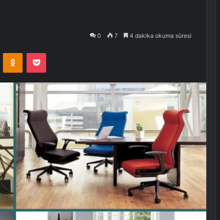
0
7
4 dakika okuma süresi
VKontakte
Odnoklassniki
Pocket