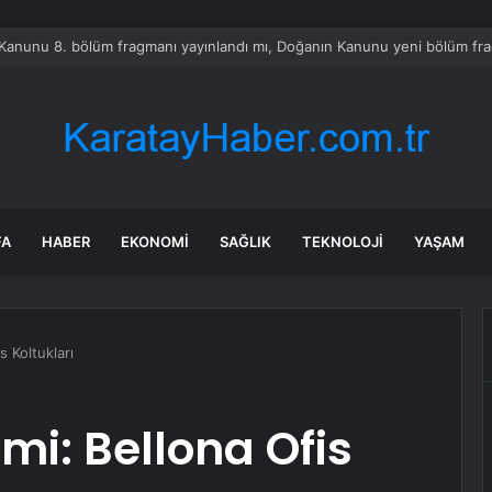
taş: Terörsüz Türkiye tarihi bir adımdır
FA
HABER
EKONOMI
SAĞLIK
TEKNOLOJI
YAŞAM
 Koltukları
mi: Bellona Ofis