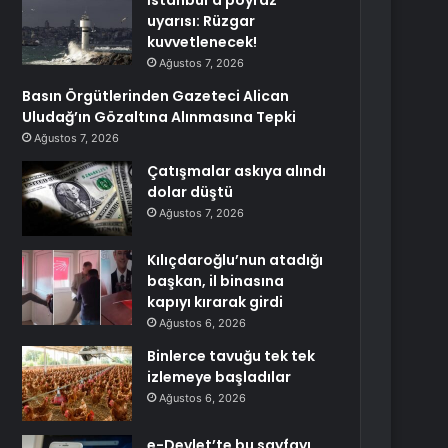
İstanbul’a poyraz
uyarısı: Rüzgar
kuvvetlenecek!
Ağustos 7, 2026
Basın Örgütlerinden Gazeteci Alican
Uludağ’ın Gözaltına Alınmasına Tepki
Ağustos 7, 2026
Çatışmalar askıya alındı
dolar düştü
Ağustos 7, 2026
Kılıçdaroğlu’nun atadığı
başkan, il binasına
kapıyı kırarak girdi
Ağustos 6, 2026
Binlerce tavuğu tek tek
izlemeye başladılar
Ağustos 6, 2026
e-Devlet’te bu sayfayı