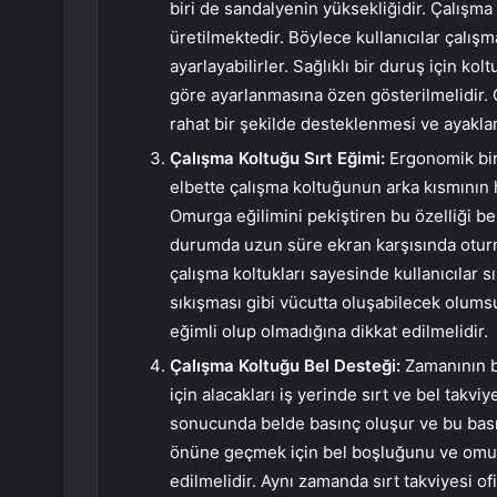
biri de sandalyenin yüksekliğidir. Çalışma 
üretilmektedir. Böylece kullanıcılar çalışm
ayarlayabilirler. Sağlıklı bir duruş için 
göre ayarlanmasına özen gösterilmelidir. 
rahat bir şekilde desteklenmesi ve ayakla
Çalışma Koltuğu Sırt Eğimi:
Ergonomik bir
elbette çalışma koltuğunun arka kısmının 
Omurga eğilimini pekiştiren bu özelliği bel
durumda uzun süre ekran karşısında oturmak
çalışma koltukları sayesinde kullanıcılar 
sıkışması gibi vücutta oluşabilecek olums
eğimli olup olmadığına dikkat edilmelidir.
Çalışma Koltuğu Bel Desteği:
Zamanının b
için alacakları iş yerinde sırt ve bel takv
sonucunda belde basınç oluşur ve bu bası
önüne geçmek için bel boşluğunu ve omurg
edilmelidir. Aynı zamanda sırt takviyesi ofis