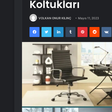
Koltukları
VOLKAN ONUR KILINÇ
Mayıs 11, 2023
Facebook
Twitter
LinkedIn
Tumblr
Pinterest
Reddit