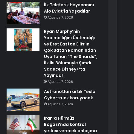
İlk Teleferik Heyecanını
Alo Evlat’la Yaşadılar
Ağustos 7, 2026
Ryan Murphy’nin
Yapımcılığını Üstlendiği
ve Bret Easton Ellis’ın
Çok Satan Romanından
Uyarlanan “The Shards”,
İlk İki Bölümüyle Şimdi
Sadece Disney+’ta
Yayında!
Ağustos 7, 2026
Astronotları artık Tesla
Cybertruck koruyacak
Ağustos 7, 2026
İran’a Hürmüz
Boğazı’nda kontrol
yetkisi verecek anlaşma