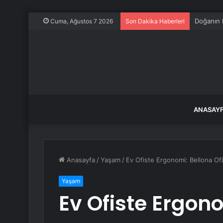
Bakan Gök
Cuma, Ağustos 7 2026
Son Dakika Haberleri
ANASAY
Anasayfa
/
Yaşam
/
Ev Ofiste Ergonomi: Bellona Ofis
Yaşam
Ev Ofiste Ergono