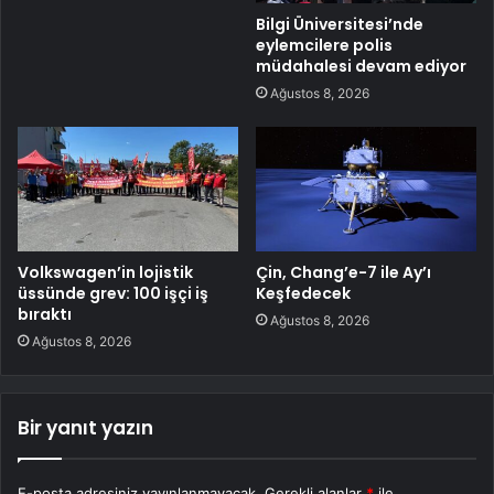
Bilgi Üniversitesi’nde
eylemcilere polis
müdahalesi devam ediyor
Ağustos 8, 2026
Volkswagen’in lojistik
Çin, Chang’e-7 ile Ay’ı
üssünde grev: 100 işçi iş
Keşfedecek
bıraktı
Ağustos 8, 2026
Ağustos 8, 2026
Bir yanıt yazın
E-posta adresiniz yayınlanmayacak.
Gerekli alanlar
*
ile