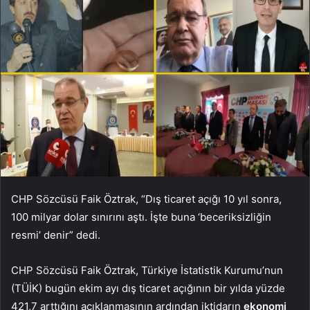
CHP Sözcüsü Faik Öztrak, “Dış ticaret açığı 10 yıl sonra,
100 milyar dolar sınırını aştı. İşte buna ‘beceriksizliğin
resmi’ denir” dedi.
CHP Sözcüsü Faik Öztrak, Türkiye İstatistik Kurumu’nun
(TÜİK) bugün ekim ayı dış ticaret açığının bir yılda yüzde
421,7 arttığını açıklanmasının ardından iktidarın
ekonomi