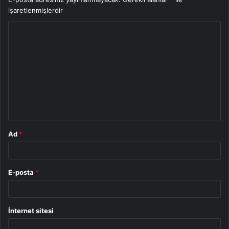
işaretlenmişlerdir
Y
o
r
u
m
*
Ad
*
E-posta
*
İnternet sitesi