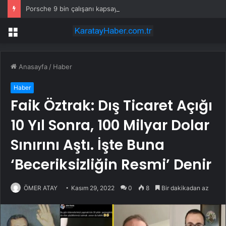
Porsche 9 bin çalışanı kapsayan küçülme planını onayladı
Menü
Anasayfa
/
Haber
Haber
Faik Öztrak: Dış Ticaret Açığı
10 Yıl Sonra, 100 Milyar Dolar
Sınırını Aştı. İşte Buna
‘Beceriksizliğin Resmi’ Denir
ÖMER ATAY
Kasım 29, 2022
0
8
Bir dakikadan az