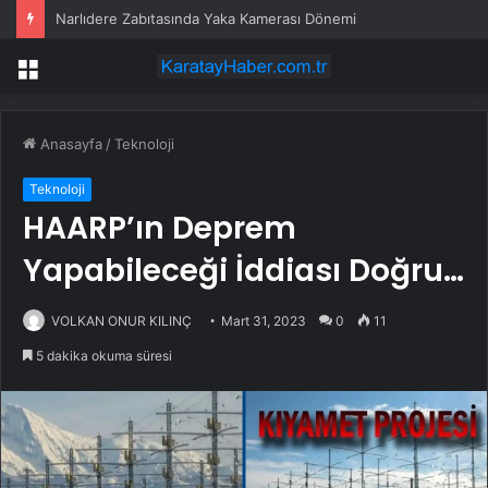
Google Asistan telefonlardan tamamen kaldırılıyor: Tarih verildi
Menü
Anasayfa
/
Teknoloji
Teknoloji
HAARP’ın Deprem
Yapabileceği İddiası Doğru…
VOLKAN ONUR KILINÇ
Mart 31, 2023
0
11
5 dakika okuma süresi