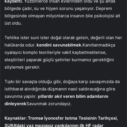
kaybetti.
Yüzbinlerce insan evlerinden oldu ve şu anda
bölgede çadır, su ve hijyen sorunu yaşanıyor. Deprem
bölgesinde olmayan milyonlarca insanın bile psikolojisi alt
üst oldu.
Tehlike ister suni ister doğal olarak gelsin, değerli olan her
halükarda odur.
kendini savunabilmek.
Kanıtlanmadıkça
oyalayıcı komplo teorileriyle vakit kaybetmektense,
eleştirileri yaparak güçlü şehirler kurmamız gerektiğini
söylemek gerekir.
Tıpkı bir savaşta olduğu gibi, doğaya karşı savaşımızda da
istihbarat alındığında düşmanın nasıl saldıracağına göre
savunma yapılır.
yıllardır akıl veren bilim adamlarını
dinleyerek
Savunmak zorundayız.
Kaynaklar: Tromsø İyonosfer Isıtma Tesisinin Tarihçesi,
SURA’daki yaz mezopoz yankılarının ilk HF radar