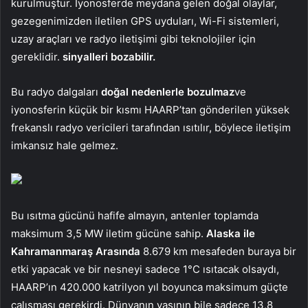
kurulmuştur. İyonosferde meydana gelen doğal olaylar,
gezegenimizden iletilen GPS uyduları, Wi-Fi sistemleri,
uzay araçları ve radyo iletişimi gibi teknolojiler için
gereklidir.
sinyalleri bozabilir.
Bu radyo dalgaları
doğal nedenlerle bozulmaz
ve
iyonosferin küçük bir kısmı HAARP’tan gönderilen yüksek
frekanslı radyo vericileri tarafından ısıtılır, böylece iletişim
imkansız hale gelmez.
Bu ısıtma gücünü hafife almayın, antenler toplamda
maksimum 3,5 MW iletim gücüne sahip.
Alaska ile
Kahramanmaraş Arasında
8.679 km mesafeden buraya bir
etki yapacak ve bir nesneyi sadece 1°C ısıtacak olsaydı,
HAARP’ın 420.000 katrilyon yıl boyunca maksimum güçte
çalışması gerekirdi. Dünyanın yaşının bile sadece 13,8