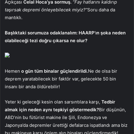
Açıkçası
Celal Hoca’ya sormuş.
“Fay hatlarını kaldırıp
taşırsak depremi önleyebilecek miyiz?”
Soru daha da
mantıklı.
Başlıktaki sorumuza odaklanalım: HAARP’ın şoka neden
olabileceği tezi doğru çıkarsa ne olur?
Hemen
o gün tüm binalar güçlendirildi.
Ne de olsa bir
deprem yaratabilecek bir faktör var, gelecekte 50 bin
insanı bir anda öldürebilir!
Yeter ki geleceği kesin olan sarsıntılara karşı,
Tedbir
almak için neden aynı tepkiyi göstermedik?
Bir düşünün,
ABD’nin bu fütürist makine ile Şili, Endonezya ve
Japonya’da depremler ürettiği defalarca ispatlandı ama biz
bu makineye karşı önlem alıp binaları güçlendirmedik!