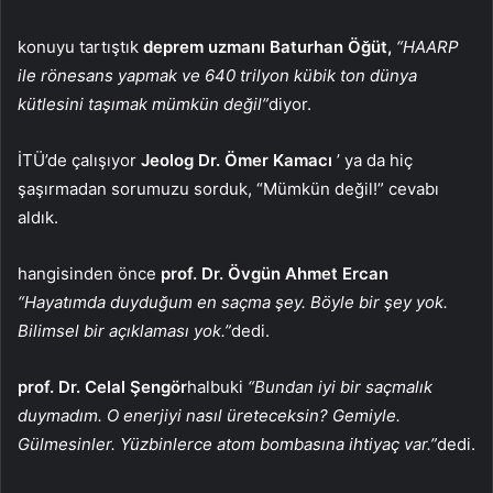
konuyu tartıştık
deprem uzmanı Baturhan Öğüt,
“HAARP
ile rönesans yapmak ve 640 trilyon kübik ton dünya
kütlesini taşımak mümkün değil”
diyor.
İTÜ’de çalışıyor
Jeolog Dr. Ömer Kamacı
’ ya da hiç
şaşırmadan sorumuzu sorduk, “Mümkün değil!” cevabı
aldık.
hangisinden önce
prof. Dr. Övgün Ahmet Ercan
“Hayatımda duyduğum en saçma şey. Böyle bir şey yok.
Bilimsel bir açıklaması yok.”
dedi.
prof. Dr. Celal Şengör
halbuki
“Bundan iyi bir saçmalık
duymadım. O enerjiyi nasıl üreteceksin? Gemiyle.
Gülmesinler. Yüzbinlerce atom bombasına ihtiyaç var.”
dedi.