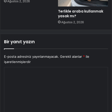
Ağustos 2, 2026
Terlikle araba kullanmak
yasak mı?
Ağustos 2, 2026
Bir yanıt yazın
E-posta adresiniz yayınlanmayacak.
Gerekli alanlar
*
ile
işaretlenmişlerdir
Y
o
r
u
m
*