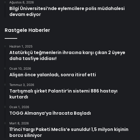
Ağustos 8, 2026
Bilgi Üniversitesi’nde eylemcilere polis müdahalesi
devam ediyor
Rastgele Haberler
Haziran 1, 2025
Atatürkçü teğmenlerin ihracına karşı çıkan 2 üyeye
daha tasfiye iddiası!
Ocak 10, 2026
Alişan önce yalanladı, sonra itiraf etti
Temmuz 3, 2026
Tartışmalı şirket Palantir’in sistemi 886 hastayı
kurtardı
Ocak 1, 2026
TOGG Almanya’ya İhracata Başladı
Mart 8, 2026
11’inci Yargı Paketi Meclis’e sunuldu! 1,5 milyon kişinin
borcu siliniyor