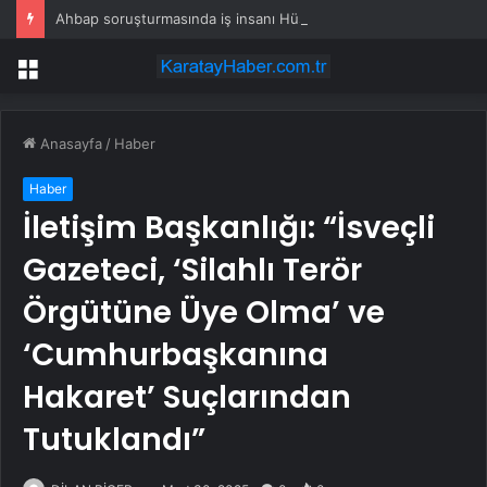
Ahbap soruşturmasında iş insanı Hüseyin Başaran’a tutuklama talebi
Menü
Anasayfa
/
Haber
Haber
İletişim Başkanlığı: “İsveçli
Gazeteci, ‘Silahlı Terör
Örgütüne Üye Olma’ ve
‘Cumhurbaşkanına
Hakaret’ Suçlarından
Tutuklandı”