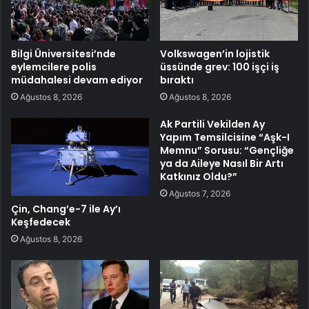
Bilgi Üniversitesi’nde
Volkswagen’in lojistik
eylemcilere polis
üssünde grev: 100 işçi iş
müdahalesi devam ediyor
bıraktı
Ağustos 8, 2026
Ağustos 8, 2026
Ak Partili Vekilden Ay
Yapım Temsilcisine “Aşk-I
Memnu” Sorusu: “Gençliğe
ya da Aileye Nasıl Bir Artı
Katkınız Oldu?”
Ağustos 7, 2026
Çin, Chang’e-7 ile Ay’ı
Keşfedecek
Ağustos 8, 2026