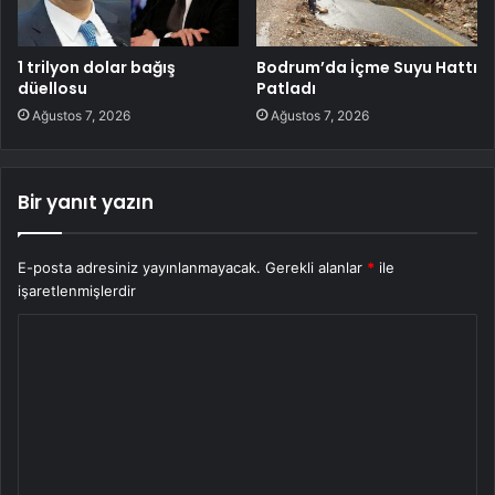
1 trilyon dolar bağış
Bodrum’da İçme Suyu Hattı
düellosu
Patladı
Ağustos 7, 2026
Ağustos 7, 2026
Bir yanıt yazın
E-posta adresiniz yayınlanmayacak.
Gerekli alanlar
*
ile
işaretlenmişlerdir
Y
o
r
u
m