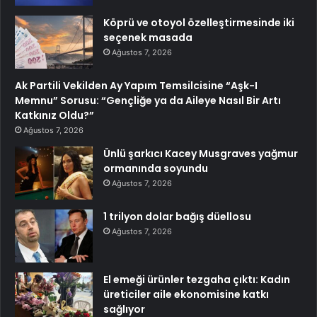
Köprü ve otoyol özelleştirmesinde iki
seçenek masada
Ağustos 7, 2026
Ak Partili Vekilden Ay Yapım Temsilcisine “Aşk-I
Memnu” Sorusu: “Gençliğe ya da Aileye Nasıl Bir Artı
Katkınız Oldu?”
Ağustos 7, 2026
Ünlü şarkıcı Kacey Musgraves yağmur
ormanında soyundu
Ağustos 7, 2026
1 trilyon dolar bağış düellosu
Ağustos 7, 2026
El emeği ürünler tezgaha çıktı: Kadın
üreticiler aile ekonomisine katkı
sağlıyor