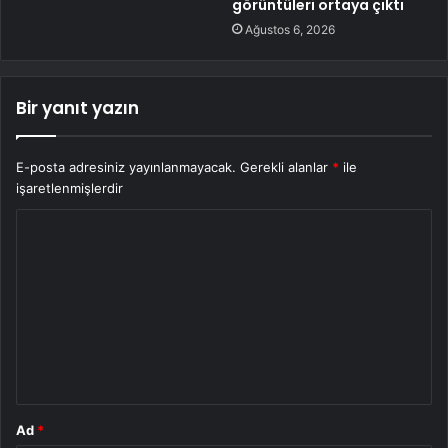
görüntüleri ortaya çıktı
Ağustos 6, 2026
Bir yanıt yazın
E-posta adresiniz yayınlanmayacak.
Gerekli alanlar
*
ile
işaretlenmişlerdir
Y
o
r
u
m
*
Ad
*