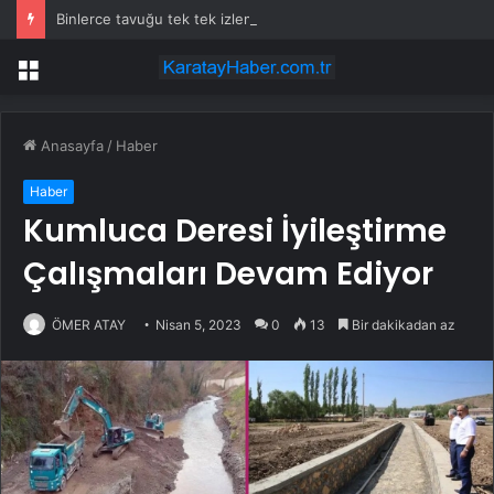
Binlerce tavuğu tek tek izlemeye başladılar
Menü
Anasayfa
/
Haber
Haber
Kumluca Deresi İyileştirme
Çalışmaları Devam Ediyor
ÖMER ATAY
Nisan 5, 2023
0
13
Bir dakikadan az