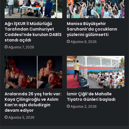
Ağrı İŞKUR İl Müdürlüğü
Manisa Büyükşehir
Tarafından Cumhuriyet
Saruhanlı’da çocukların
Caddesi’nde kurulan DABİS
yüzlerini gülümsetti
standı açıldı
Ağustos 6, 2026
Ağustos 7, 2026
Aralarında 26 yaş farkı var:
İzmir Çiğli’de Mahalle
Kaya Çilingiroğlu ve Aslım
Tiyatro Günleri başladı
Kan’ın aşkı doludizgin
Ağustos 2, 2026
devam ediyor
Ağustos 5, 2026