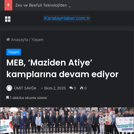
Zes ve Beefull Teknoloji’den Roaming İş Birliği
Menü
Anasayfa
/
Yaşam
Yaşam
MEB, ‘Maziden Atiye’
kamplarına devam ediyor
ÜMİT SAVĞA
Ekim 2, 2025
0
0
1 dakika okuma süresi