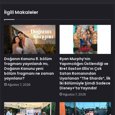
İlgili Makaleler
Doğanın Kanunu 8. bölüm
Ryan Murphy’nin
fragmanı yayınlandı mı,
Yapımcılığını Üstlendiği ve
Doğanın Kanunu yeni
Bret Easton Ellis’ın Çok
bölüm fragmanı ne zaman
Satan Romanından
yayınlanır?
Uyarlanan “The Shards”, İlk
İki Bölümüyle Şimdi Sadece
Ağustos 7, 2026
Disney+’ta Yayında!
Ağustos 7, 2026