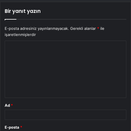
Bir yanıt yazın
E-posta adresiniz yayınlanmayacak.
Gerekli alanlar
*
ile
işaretlenmişlerdir
Y
o
r
u
m
*
Ad
*
E-posta
*