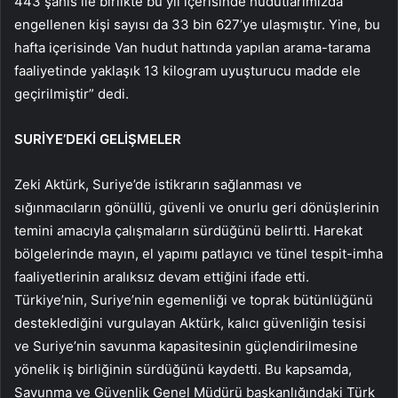
443 şahıs ile birlikte bu yıl içerisinde hudutlarımızda
engellenen kişi sayısı da 33 bin 627’ye ulaşmıştır. Yine, bu
hafta içerisinde Van hudut hattında yapılan arama-tarama
faaliyetinde yaklaşık 13 kilogram uyuşturucu madde ele
geçirilmiştir” dedi.
SURİYE’DEKİ GELİŞMELER
Zeki Aktürk, Suriye’de istikrarın sağlanması ve
sığınmacıların gönüllü, güvenli ve onurlu geri dönüşlerinin
temini amacıyla çalışmaların sürdüğünü belirtti. Harekat
bölgelerinde mayın, el yapımı patlayıcı ve tünel tespit-imha
faaliyetlerinin aralıksız devam ettiğini ifade etti.
Türkiye’nin, Suriye’nin egemenliği ve toprak bütünlüğünü
desteklediğini vurgulayan Aktürk, kalıcı güvenliğin tesisi
ve Suriye’nin savunma kapasitesinin güçlendirilmesine
yönelik iş birliğinin sürdüğünü kaydetti. Bu kapsamda,
Savunma ve Güvenlik Genel Müdürü başkanlığındaki Türk