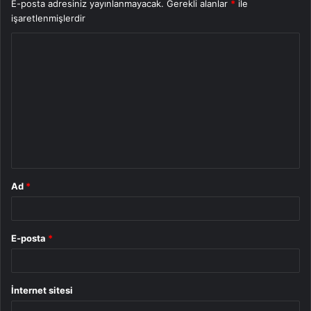
E-posta adresiniz yayınlanmayacak.
Gerekli alanlar
*
ile
işaretlenmişlerdir
Y
o
r
u
m
*
Ad
*
E-posta
*
İnternet sitesi