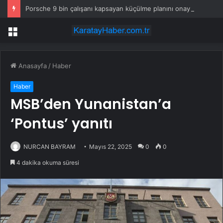
Porsche 9 bin çalışanı kapsayan küçülme planını onayladı
Menü
Anasayfa
/
Haber
Haber
MSB’den Yunanistan’a
‘Pontus’ yanıtı
NURCAN BAYRAM
Mayıs 22, 2025
0
0
4 dakika okuma süresi