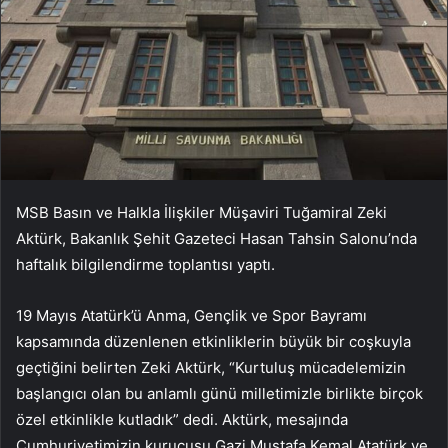
MSB Basın ve Halkla İlişkiler Müşaviri Tuğamiral Zeki
Aktürk, Bakanlık Şehit Gazeteci Hasan Tahsin Salonu’nda
haftalık bilgilendirme toplantısı yaptı.
19 Mayıs Atatürk’ü Anma, Gençlik ve Spor Bayramı
kapsamında düzenlenen etkinliklerin büyük bir coşkuyla
geçtiğini belirten Zeki Aktürk, “Kurtuluş mücadelemizin
başlangıcı olan bu anlamlı günü milletimizle birlikte birçok
özel etkinlikle kutladık” dedi. Aktürk, mesajında
Cumhuriyetimizin kurucusu Gazi Mustafa Kemal Atatürk ve