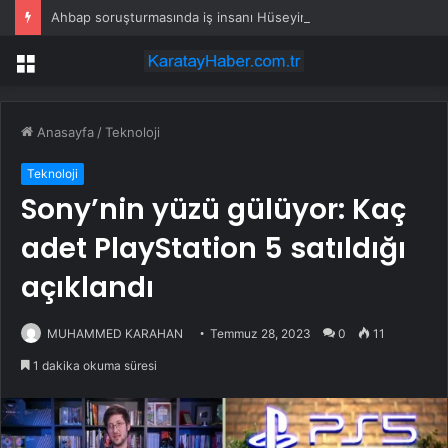
Ahbap soruşturmasında iş insanı Hüseyin Başaran’a tutuklama talebi
Menü
Anasayfa
/
Teknoloji
Teknoloji
Sony’nin yüzü gülüyor: Kaç
adet PlayStation 5 satıldığı
açıklandı
MUHAMMED KARAHAN
Temmuz 28, 2023
0
11
1 dakika okuma süresi