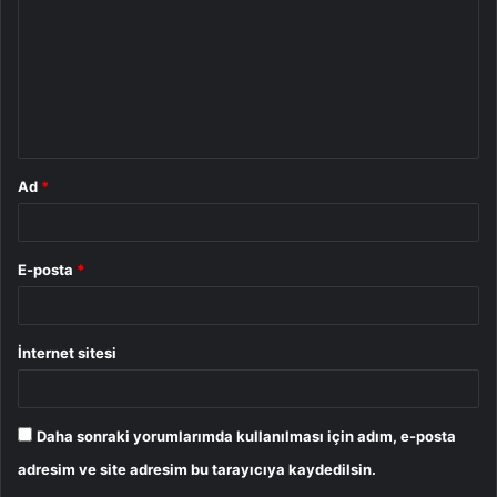
r
u
m
*
Ad
*
E-posta
*
İnternet sitesi
Daha sonraki yorumlarımda kullanılması için adım, e-posta
adresim ve site adresim bu tarayıcıya kaydedilsin.