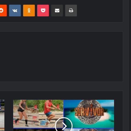
erest
Reddit
VKontakte
Odnoklassniki
Pocket
E-Posta ile paylaş
Yazdır