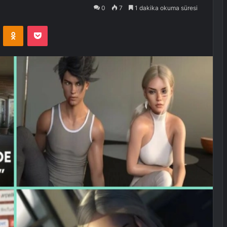
0
7
1 dakika okuma süresi
VKontakte
Odnoklassniki
Pocket