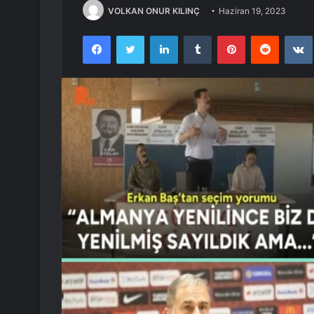
VOLKAN ONUR KILINÇ
Haziran 19, 2023
Facebook
Twitter
LinkedIn
Tumblr
Pinterest
Reddit