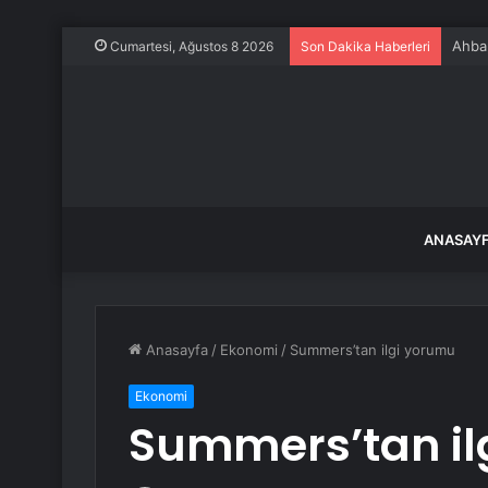
Ahbap
Cumartesi, Ağustos 8 2026
Son Dakika Haberleri
ANASAY
Anasayfa
/
Ekonomi
/
Summers’tan ilgi yorumu
Ekonomi
Summers’tan il