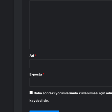
Y
o
r
u
m
*
Ad
*
E-posta
*
Daha sonraki yorumlarımda kullanılması için adı
kaydedilsin.