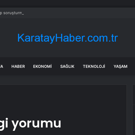
 soruşturmasında iş insanı Hüseyin Başaran’a tutuklama talebi
FA
HABER
EKONOMI
SAĞLIK
TEKNOLOJI
YAŞAM
gi yorumu