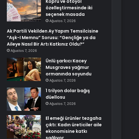
Köprü ve otoyol
özelleştirmesinde iki
seçenek masada
Ağustos 7, 2026
Ak Partili Vekilden Ay Yapım Temsilcisine
“Aşk-I Memnu” Sorusu: “Gençliğe ya da
Aileye Nasıl Bir Artı Katkınız Oldu?”
Ağustos 7, 2026
Ünlü şarkıcı Kacey
Musgraves yağmur
ormanında soyundu
Ağustos 7, 2026
1 trilyon dolar bağış
düellosu
Ağustos 7, 2026
El emeği ürünler tezgaha
çıktı: Kadın üreticiler aile
ekonomisine katkı
sağlıyor