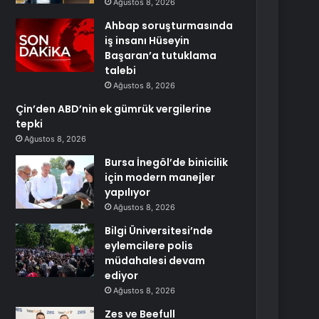
Ağustos 8, 2026
Ahbap soruşturmasında
iş insanı Hüseyin
Başaran’a tutuklama
talebi
Ağustos 8, 2026
Çin’den ABD’nin ek gümrük vergilerine
tepki
Ağustos 8, 2026
Bursa İnegöl’de binicilik
için modern manejler
yapılıyor
Ağustos 8, 2026
Bilgi Üniversitesi’nde
eylemcilere polis
müdahalesi devam
ediyor
Ağustos 8, 2026
Zes ve Beefull