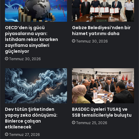
OECD’den iş gücü
Gebze Belediyesi’nden bir
piyasalarına uyarı:
hizmet yatırımı daha
İstihdam rekor kırarken
Temmuz 30, 2026
zayıflama sinyalleri
güçleniyor
Temmuz 30, 2026
Dev tütün Şirketinden
BASDEC üyeleri TUSAŞ ve
yapay zeka dönüşümü:
SSB temsilcileriyle buluştu
Binlerce çalışan
Temmuz 25, 2026
etkilenecek
Temmuz 27, 2026