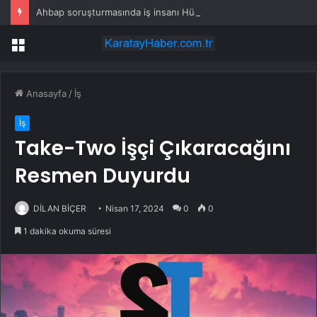
Ahbap soruşturmasında iş insanı Hüseyin Başaran’a tutuklama talebi
Menü
Anasayfa
/
İş
İş
Take-Two İşçi Çıkaracağını
Resmen Duyurdu
DİLAN BİÇER
Nisan 17, 2024
0
0
1 dakika okuma süresi