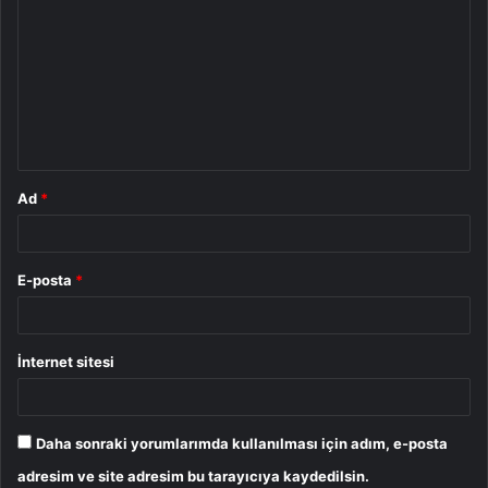
o
r
u
m
*
Ad
*
E-posta
*
İnternet sitesi
Daha sonraki yorumlarımda kullanılması için adım, e-posta
adresim ve site adresim bu tarayıcıya kaydedilsin.