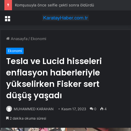
Komşusuyla önce selfie çekti sonra öldürdü
Menü
Anasayfa
/
Ekonomi
Ekonomi
Tesla ve Lucid hisseleri
enflasyon haberleriyle
yükselirken Fisker sert
düşüş yaşadı
MUHAMMED KARAHAN
Kasım 17, 2023
0
4
2 dakika okuma süresi