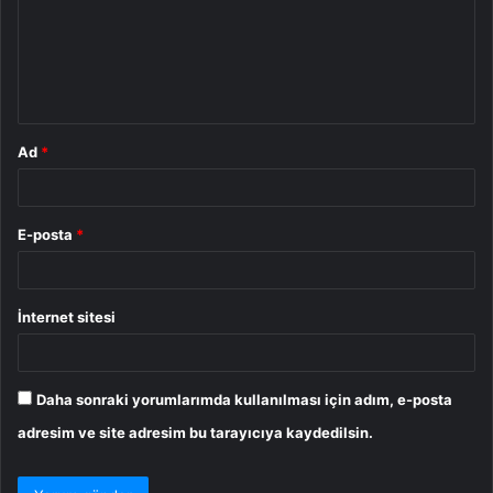
u
m
*
Ad
*
E-posta
*
İnternet sitesi
Daha sonraki yorumlarımda kullanılması için adım, e-posta
adresim ve site adresim bu tarayıcıya kaydedilsin.