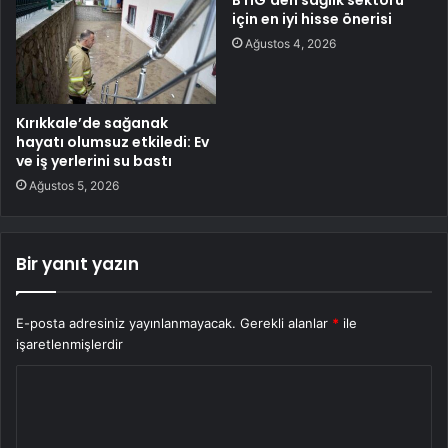
BTIG’den sağlık sektörü
için en iyi hisse önerisi
Ağustos 4, 2026
Kırıkkale’de sağanak
hayatı olumsuz etkiledi: Ev
ve iş yerlerini su bastı
Ağustos 5, 2026
Bir yanıt yazın
E-posta adresiniz yayınlanmayacak.
Gerekli alanlar
*
ile
işaretlenmişlerdir
Y
o
r