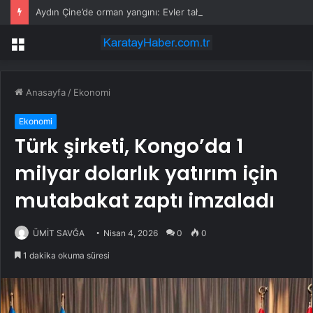
Aydın Çine’de orman yangını: Evler tahliye ediliyor, havadan ve karadan yoğun müdahale
Menü
Anasayfa
/
Ekonomi
Ekonomi
Türk şirketi, Kongo’da 1
milyar dolarlık yatırım için
mutabakat zaptı imzaladı
ÜMİT SAVĞA
Nisan 4, 2026
0
0
1 dakika okuma süresi