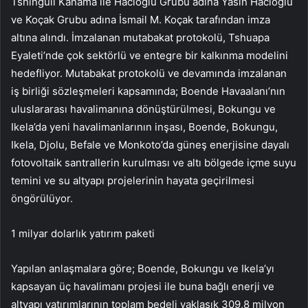
Tshinguli Kanama ile Hacıoğlu Grubu adına Yasin Hacıoğlu
ve Koçak Grubu adına İsmail M. Koçak tarafından imza
altına alındı. İmzalanan mutabakat protokolü, Tshuapa
Eyaleti’nde çok sektörlü ve entegre bir kalkınma modelini
hedefliyor. Mutabakat protokolü ve devamında imzalanan
iş birliği sözleşmeleri kapsamında; Boende Havaalanı’nın
uluslararası havalimanına dönüştürülmesi, Bokungu ve
Ikela’da yeni havalimanlarının inşası, Boende, Bokungu,
Ikela, Djolu, Befale ve Monkoto’da güneş enerjisine dayalı
fotovoltaik santrallerin kurulması ve altı bölgede içme suyu
temini ve su altyapı projelerinin hayata geçirilmesi
öngörülüyor.
1 milyar dolarlık yatırım paketi
Yapılan anlaşmalara göre; Boende, Bokungu ve Ikela’yı
kapsayan üç havalimanı projesi ile buna bağlı enerji ve
altyapı yatırımlarının toplam bedeli yaklaşık 309,8 milyon