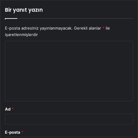
Bir yanıt yazın
E-posta adresiniz yayınlanmayacak.
Gerekli alanlar
*
ile
işaretlenmişlerdir
Y
o
r
u
m
*
Ad
*
E-posta
*