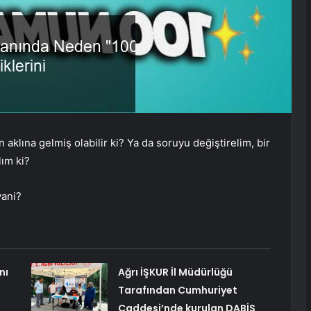
n aklına gelmiş olabilir ki? Ya da soruyu değiştirelim, bir
ım ki?
yani?
nı
Ağrı İŞKUR İl Müdürlüğü
Tarafından Cumhuriyet
Caddesi’nde kurulan DABİS