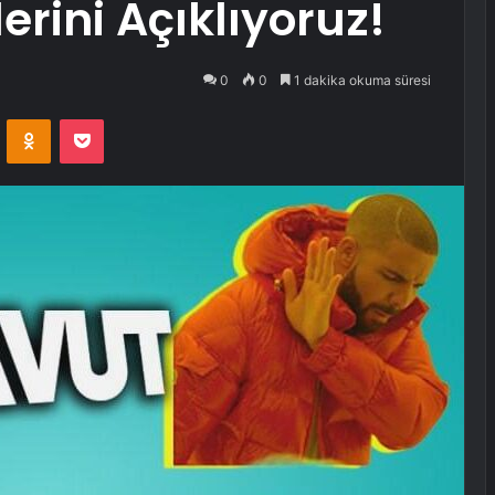
rini Açıklıyoruz!
0
0
1 dakika okuma süresi
VKontakte
Odnoklassniki
Pocket