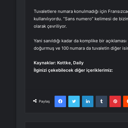
Tuvaletlere numara konulmadığı için Fransızc
kullanılıyordu. “Sans numero” kelimesi de bizi
olarak çevriliyor.
Yani sanıldığı kadar da komplike bir açıklaması
doğurmuş ve 100 numara da tuvaletin diğer isim
Kaynaklar: Kottke, Daily
İlginizi çekebilecek diğer içeriklerimiz:
Facebook
Twitter
LinkedIn
Tumblr
Pint
Paylaş