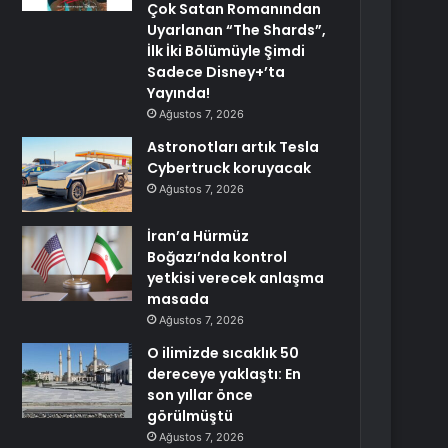
Çok Satan Romanından
Uyarlanan “The Shards”,
İlk İki Bölümüyle Şimdi
Sadece Disney+’ta
Yayında!
Ağustos 7, 2026
Astronotları artık Tesla
Cybertruck koruyacak
Ağustos 7, 2026
İran’a Hürmüz
Boğazı’nda kontrol
yetkisi verecek anlaşma
masada
Ağustos 7, 2026
O ilimizde sıcaklık 50
dereceye yaklaştı: En
son yıllar önce
görülmüştü
Ağustos 7, 2026