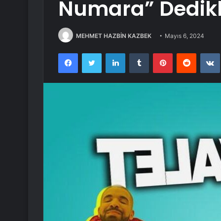
Numara” Dedikle
MEHMET HAZBİN KAZBEK
Mayıs 6, 2024
Facebook
Twitter
LinkedIn
Tumblr
Pinterest
Reddit