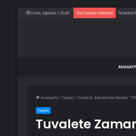
Cuma, Ağustos 7 2026
Son Dakika Haberleri
ANASAY
Anasayfa
/
Yaşam
/
Tuvalete Zamanında Neden “100 
Yaşam
Tuvalete Zaman