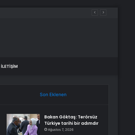
İstanbul KÜÇÜKÇEKMECE su kesintisi! 22-23 Temmuz İSKİ Küçükçekmece su kesintisi ne zaman bitecek, sular ne zaman gelecek?
İLETIŞIM
Son Eklenen
Bakan Göktaş: Terörsüz
Türkiye tarihi bir adımdır
Ağustos 7, 2026