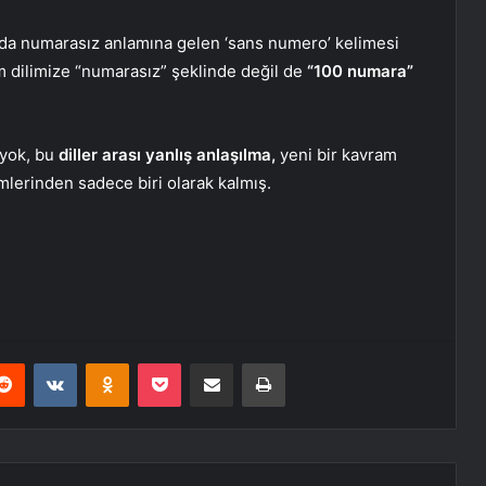
ada numarasız anlamına gelen ‘sans numero’ kelimesi
m dilimize “numarasız” şeklinde değil de
“100 numara”
 yok, bu
diller arası yanlış anlaşılma,
yeni bir kavram
lerinden sadece biri olarak kalmış.
erest
Reddit
VKontakte
Odnoklassniki
Pocket
E-Posta ile paylaş
Yazdır