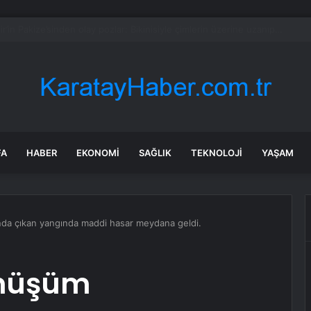
 bin çalışanı kapsayan küçülme planını onayladı
FA
HABER
EKONOMI
SAĞLIK
TEKNOLOJI
YAŞAM
nda çıkan yangında maddi hasar meydana geldi.
önüşüm