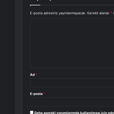
E-posta adresiniz yayınlanmayacak.
Gerekli alanlar
*
i
Y
o
r
u
m
*
Ad
*
E-posta
*
Daha sonraki yorumlarımda kullanılması için adı