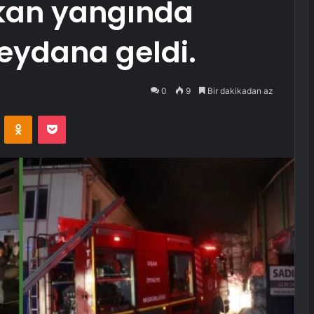
ıkan yangında
ydana geldi.
0
9
Bir dakikadan az
VKontakte
Odnoklassniki
Pocket