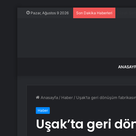
Porsche 9
Pazar, Ağustos 9 2026
Son Dakika Haberleri
ANASAY
Anasayfa
/
Haber
/
Uşak’ta geri dönüşüm fabrikası
Haber
Uşak’ta geri d