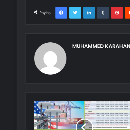
Facebook
Twitter
LinkedIn
Tumblr
Pint
Paylaş
MUHAMMED KARAHA