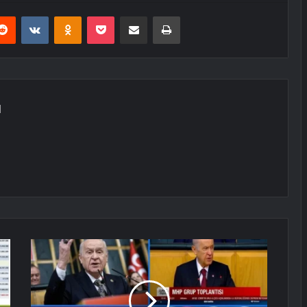
erest
Reddit
VKontakte
Odnoklassniki
Pocket
E-Posta ile paylaş
Yazdır
N