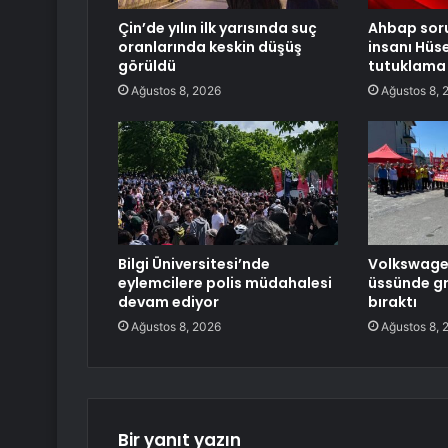
Çin’de yılın ilk yarısında suç
Ahbap sor
oranlarında keskin düşüş
insanı Hüs
görüldü
tutuklama 
Ağustos 8, 2026
Ağustos 8, 
Bilgi Üniversitesi’nde
Volkswagen’
eylemcilere polis müdahalesi
üssünde gre
devam ediyor
bıraktı
Ağustos 8, 2026
Ağustos 8, 
Bir yanıt yazın