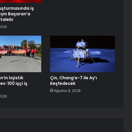
uşturmasında iş
eyin Başaran’a
talebi
2026
in lojistik
Çin, Chang’e-7 ile Ay’ı
v: 100 işçi iş
Keşfedecek
Ağustos 8, 2026
2026