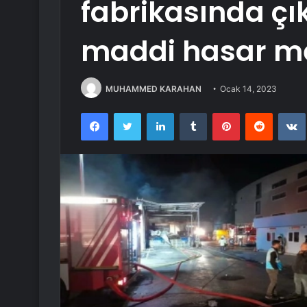
fabrikasında ç
maddi hasar me
MUHAMMED KARAHAN
Ocak 14, 2023
Facebook
Twitter
LinkedIn
Tumblr
Pinterest
Reddit