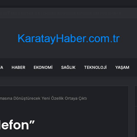
 bin çalışanı kapsayan küçülme planını onayladı
FA
HABER
EKONOMI
SAĞLIK
TEKNOLOJI
YAŞAM
masına Dönüştürecek Yeni Özellik Ortaya Çıktı
lefon”