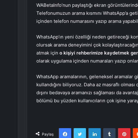
WABetaInfo’nun paylaştığı ekran görüntülerinden
Telefonumuzun arama kısmını WhatsApp’a getir
içinden telefon numarasını yazıp arama yapabi
WhatsApp’ın yeni özelliği neden getireceği ko
olursak arama deneyimini çok kolaylaştıracağı
atmak için
o kişiyi rehberimize kaydetmek ge
olarak uygulama içinden numaraları yazıp onlar
WhatsApp aramalarının, geleneksel aramalar gib
kullandığını biliyoruz. Daha az masraflı olması
dışını bedavaya aramanızı sağlaması da avanta
bölümü bu yüzden kullanıcıların çok işine yaray
Facebook
Twitter
LinkedIn
Tumblr
Pint
Paylaş