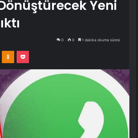
Dönüştürecek Yeni
ıktı
0
0
1 dakika okuma süresi
VKontakte
Odnoklassniki
Pocket