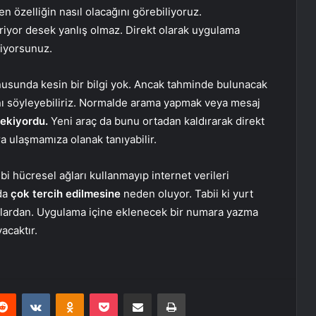
 özelliğin nasıl olacağını görebiliyoruz.
iyor desek yanlış olmaz. Direkt olarak uygulama
liyorsunuz.
nusunda kesin bir bilgi yok. Ancak tahminde bulunacak
nı söyleyebiliriz. Normalde arama yapmak veya mesaj
rekiyordu.
Yeni araç da bunu ortadan kaldırarak direkt
a ulaşmamıza olanak tanıyabilir.
i hücresel ağları kullanmayıp internet verileri
 da
çok tercih edilmesine
neden oluyor. Tabii ki yurt
jlardan. Uygulama içine eklenecek bir numara yazma
acaktır.
erest
Reddit
VKontakte
Odnoklassniki
Pocket
E-Posta ile paylaş
Yazdır