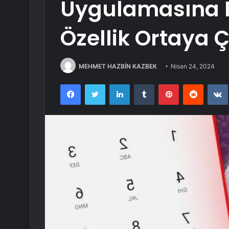
Uygulamasına 
Özellik Ortaya Ç
MEHMET HAZBİN KAZBEK
Nisan 24, 2024
Facebook
Twitter
LinkedIn
Tumblr
Pinterest
Reddit