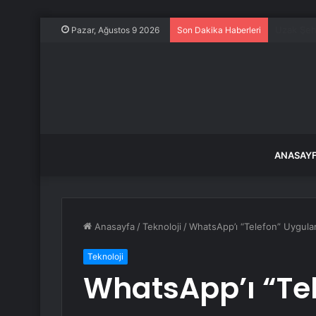
Porsche 9
Pazar, Ağustos 9 2026
Son Dakika Haberleri
ANASAY
Anasayfa
/
Teknoloji
/
WhatsApp’ı “Telefon” Uygula
Teknoloji
WhatsApp’ı “Te