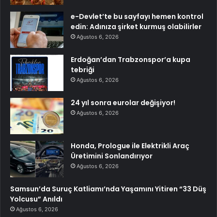
e-Devlet’te bu sayfayı hemen kontrol
edin: Adınıza şirket kurmuş olabilirler
Ağustos 6, 2026
Erdoğan’dan Trabzonspor’a kupa
tebriği
Ağustos 6, 2026
24 yıl sonra eurolar değişiyor!
Ağustos 6, 2026
Honda, Prologue ile Elektrikli Araç
Üretimini Sonlandırıyor
Ağustos 6, 2026
Samsun’da Suruç Katliamı’nda Yaşamını Yitiren “33 Düş
Yolcusu” Anıldı
Ağustos 6, 2026