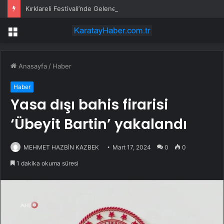
Kırklareli Festivali’nde Geleneksel Defile
Menü
Anasayfa
/
Haber
Haber
Yasa dışı bahis firarisi
‘Übeyit Bartin’ yakalandı
MEHMET HAZBİN KAZBEK
Mart 17, 2024
0
0
1 dakika okuma süresi