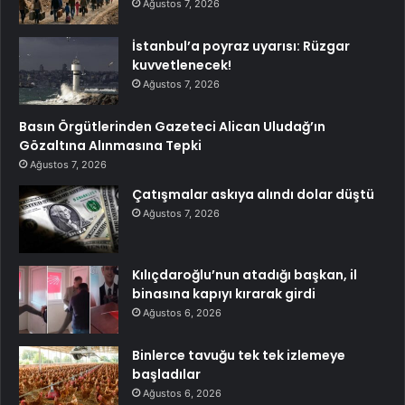
Ağustos 7, 2026
İstanbul’a poyraz uyarısı: Rüzgar
kuvvetlenecek!
Ağustos 7, 2026
Basın Örgütlerinden Gazeteci Alican Uludağ’ın
Gözaltına Alınmasına Tepki
Ağustos 7, 2026
Çatışmalar askıya alındı dolar düştü
Ağustos 7, 2026
Kılıçdaroğlu’nun atadığı başkan, il
binasına kapıyı kırarak girdi
Ağustos 6, 2026
Binlerce tavuğu tek tek izlemeye
başladılar
Ağustos 6, 2026