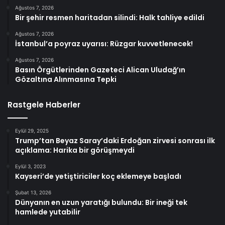
Ağustos 7, 2026
Bir şehir resmen haritadan silindi: Halk tahliye edildi
Ağustos 7, 2026
İstanbul’a poyraz uyarısı: Rüzgar kuvvetlenecek!
Ağustos 7, 2026
Basın Örgütlerinden Gazeteci Alican Uludağ’ın
Gözaltına Alınmasına Tepki
Rastgele Haberler
Eylül 29, 2025
Trump’tan Beyaz Saray’daki Erdoğan zirvesi sonrası ilk
açıklama: Harika bir görüşmeydi
Eylül 3, 2023
Kayseri’de yetiştiriciler koç eklemeye başladı
Şubat 13, 2026
Dünyanın en uzun yaratığı bulundu: Bir ineği tek
hamlede yutabilir