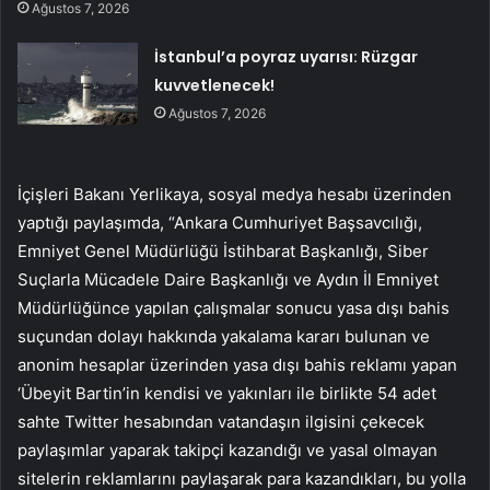
Ağustos 7, 2026
İstanbul’a poyraz uyarısı: Rüzgar
kuvvetlenecek!
Ağustos 7, 2026
İçişleri Bakanı Yerlikaya, sosyal medya hesabı üzerinden
yaptığı paylaşımda, “Ankara Cumhuriyet Başsavcılığı,
Emniyet Genel Müdürlüğü İstihbarat Başkanlığı, Siber
Suçlarla Mücadele Daire Başkanlığı ve Aydın İl Emniyet
Müdürlüğünce yapılan çalışmalar sonucu yasa dışı bahis
suçundan dolayı hakkında yakalama kararı bulunan ve
anonim hesaplar üzerinden yasa dışı bahis reklamı yapan
‘Übeyit Bartin’in kendisi ve yakınları ile birlikte 54 adet
sahte Twitter hesabından vatandaşın ilgisini çekecek
paylaşımlar yaparak takipçi kazandığı ve yasal olmayan
sitelerin reklamlarını paylaşarak para kazandıkları, bu yolla