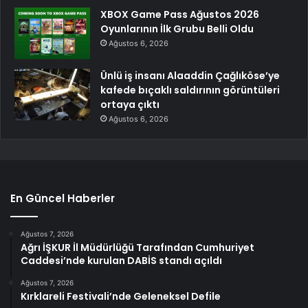
XBOX Game Pass Ağustos 2026
Oyunlarının İlk Grubu Belli Oldu
Ağustos 6, 2026
Ünlü iş insanı Alaaddin Çağlıköse’ye
kafede bıçaklı saldırının görüntüleri
ortaya çıktı
Ağustos 6, 2026
En Güncel Haberler
Ağustos 7, 2026
Ağrı İŞKUR İl Müdürlüğü Tarafından Cumhuriyet
Caddesi’nde kurulan DABİS standı açıldı
Ağustos 7, 2026
Kırklareli Festivali’nde Geleneksel Defile