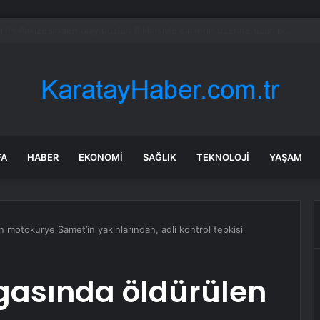
 bin çalışanı kapsayan küçülme planını onayladı
FA
HABER
EKONOMI
SAĞLIK
TEKNOLOJI
YAŞAM
n motokurye Samet’in yakınlarından, adli kontrol tepkisi
gasında öldürülen