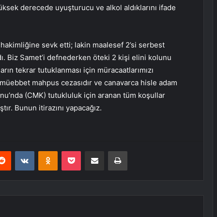
üksek derecede uyuşturucu ve alkol aldıklarını ifade
hakimliğine sevk etti; lakin maalesef 2’si serbest
rdı. Biz Samet’i defnederken öteki 2 kişi elini kolunu
ların tekrar tutuklanması için müracaatlarımızı
mış müebbet mahpus cezasıdır ve canavarca hisle adam
’nda (CMK) tutukluluk için aranan tüm koşullar
ır. Bunun itirazını yapacağız.
erest
Reddit
VKontakte
Odnoklassniki
Pocket
E-Posta ile paylaş
Yazdır