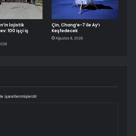
in lojistik
Çin, Chang’e-7 ile Ay’ı
v: 100 işçi iş
Keşfedecek
Ağustos 8, 2026
2026
le işaretlenmişlerdir