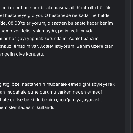
imli denetimle hür bırakılmasına ait, Kontrollü hürlük
el hastaneye gidiyor. O hastanede ne kadar ne halde
e, 08.03’te arıyorum, o saatten bu saate kadar benim
enin vazifelisi yok muydu, polisi yok muydu
mlar her şeyi yapmak zorunda mı Adalet bana mı
sonsuz itimadım var. Adalet istiyorum. Benim üzere olan
an gelin diye konuştu.
gittiği özel hastanenin müdahale etmediğini söyleyerek,
 O an müdahale etme durumu varken neden etmedi
ahale edilse belki de benim çocuğum yaşayacaktı.
emişler ifadesini kullandı.