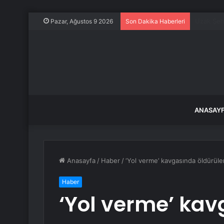
Porsche 9
Pazar, Ağustos 9 2026
Son Dakika Haberleri
ANASAY
Anasayfa
/
Haber
/
‘Yol verme’ kavgasında öldürüle
Haber
‘Yol verme’ kav