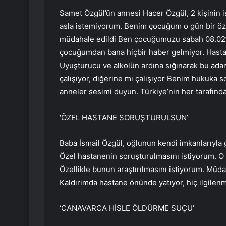
Samet Özgül’ün annesi Hacer Özgül, 2 kişinin is
asla istemiyorum. Benim çocuğum o gün bir öz
müdahale edildi Ben çocuğumuzu sabah 08.02’d
çocuğumdan bana hiçbir haber gelmiyor. Hastan
Uyuşturucu ve alkolün ardına sığınarak bu ada
çalışıyor, diğerine mı çalışıyor Benim hukuka 
anneler sesimi duyun. Türkiye’nin her tarafınd
‘ÖZEL HASTANE SORUŞTURULSUN’
Baba İsmail Özgül, oğlunun kendi imkanlarıyla 
Özel hastanenin soruşturulmasını istiyorum.
Özellikle bunun araştırılmasını istiyorum. Müd
Kaldırımda hastane önünde yatıyor, hiç ilgilenm
‘CANAVARCA HİSLE ÖLDÜRME SUÇU’