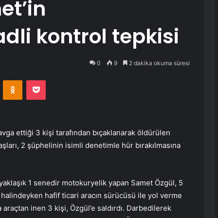
t’in
dli kontrol tepkisi
0
9
2 dakika okuma süresi
VKontakte
Odnoklassniki
Pocket
ga ettiği 3 kişi tarafından bıçaklanarak öldürülen
ları, 2 şüphelinin isimli denetimle hür bırakılmasına
yaklaşık 1 senedir motokuryelik yapan Samet Özgül, 5
halindeyken hafif ticari aracın sürücüsü ile yol verme
araçtan inen 3 kişi, Özgül’e saldırdı. Darbedilerek