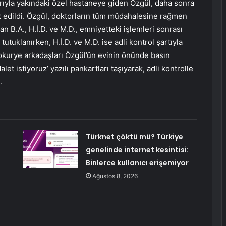
arıyla yakındaki özel hastaneye giden Özgül, daha sonra
 edildi. Özgül, doktorların tüm müdahalesine rağmen
an B.A., H.İ.D. ve M.D., emniyetteki işlemleri sonrası
 tutuklanırken, H.İ.D. ve M.D. ise adli kontrol şartıyla
tokurye arkadaşları Özgül’ün evinin önünde basın
alet istiyoruz’ yazılı pankartları taşıyarak, adli kontrolle
.
Türknet çöktü mü? Türkiye
genelinde internet kesintisi:
Binlerce kullanıcı erişemiyor
Ağustos 8, 2026