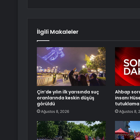
İlgili Makaleler
Çin’de yılın ilk yarısında suç
Ahbap sor
oranlarında keskin düşüş
insanı Hüs
görüldü
tutuklama 
Ağustos 8, 2026
Ağustos 8, 