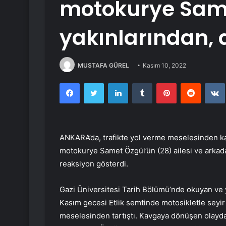
motokurye Same
yakınlarından, a
MUSTAFA GÜREL
Kasım 10, 2022
Facebook
Twitter
LinkedIn
Tumblr
Pinterest
Reddit
ANKARA’da, trafikte yol verme meselesinden kav
motokurye Samet Özgül’ün (28) ailesi ve arkadaş
reaksiyon gösterdi.
Gazi Üniversitesi Tarih Bölümü’nde okuyan ve 
Kasım gecesi Etlik semtinde motosikletle seyir 
meselesinden tartıştı. Kavgaya dönüşen olayda 