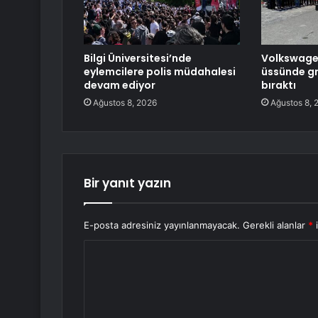
Bilgi Üniversitesi’nde
Volkswagen’
eylemcilere polis müdahalesi
üssünde gre
devam ediyor
bıraktı
Ağustos 8, 2026
Ağustos 8, 
Bir yanıt yazın
E-posta adresiniz yayınlanmayacak.
Gerekli alanlar
*
i
Y
o
r
u