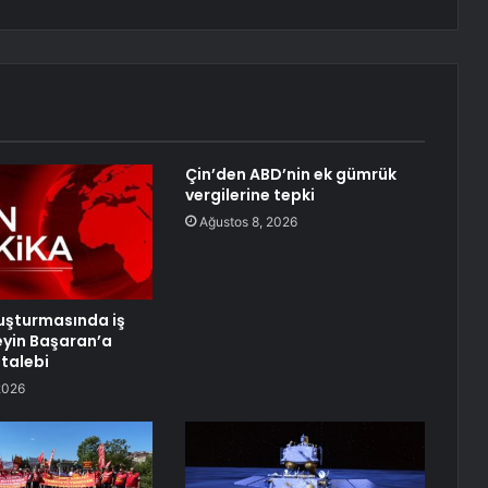
Çin’den ABD’nin ek gümrük
vergilerine tepki
Ağustos 8, 2026
uşturmasında iş
eyin Başaran’a
talebi
2026