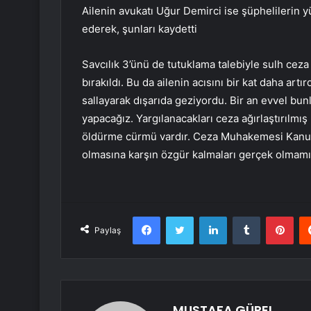
Ailenin avukatı Uğur Demirci ise şüphelilerin y
ederek, şunları kaydetti
Savcılık 3’ünü de tutuklama talebiyle sulh ceza 
bırakıldı. Bu da ailenin acısını bir kat daha artı
sallayarak dışarıda geziyordu. Bir an evvel bun
yapacağız. Yargılanacakları ceza ağırlaştırıl
öldürme cürmü vardır. Ceza Muhakemesi Kanunu
olmasına karşın özgür kalmaları gerçek olmamışt
Facebook
Twitter
LinkedIn
Tumblr
Pint
Paylaş
MUSTAFA GÜREL