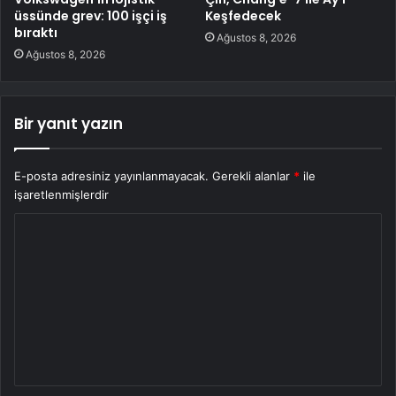
üssünde grev: 100 işçi iş
Keşfedecek
bıraktı
Ağustos 8, 2026
Ağustos 8, 2026
Bir yanıt yazın
E-posta adresiniz yayınlanmayacak.
Gerekli alanlar
*
ile
işaretlenmişlerdir
Y
o
r
u
m
*