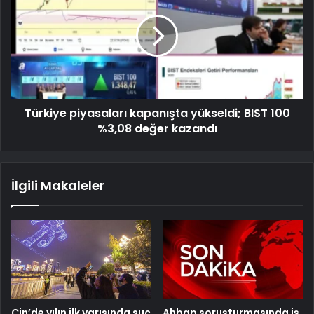
Türkiye piyasaları kapanışta yükseldi; BIST 100
%3,08 değer kazandı
İlgili Makaleler
Çin’de yılın ilk yarısında suç
Ahbap soruşturmasında iş