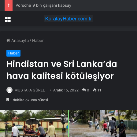
Porsche 9 bin çalışanı kapsayan küçülme planını onayladı
Menü
Anasayfa
/
Haber
Haber
Hindistan ve Sri Lanka’da
hava kalitesi kötüleşiyor
MUSTAFA GÜREL
Aralık 15, 2022
0
11
1 dakika okuma süresi