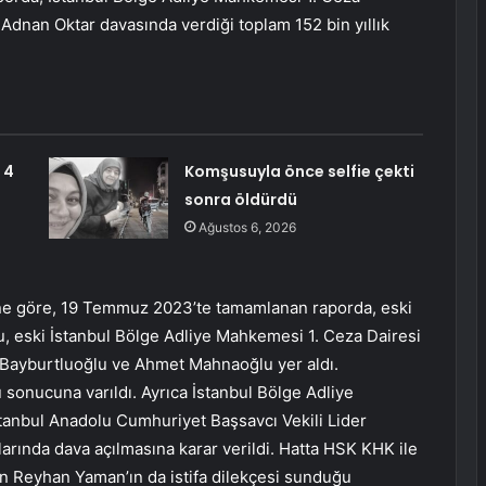
Adnan Oktar davasında verdiği toplam 152 bin yıllık
 4
Komşusuyla önce selfie çekti
sonra öldürdü
Ağustos 6, 2026
e göre, 19 Temmuz 2023’te tamamlanan raporda, eski
u, eski İstanbul Bölge Adliye Mahkemesi 1. Ceza Dairesi
Bayburtluoğlu ve Ahmet Mahnaoğlu yer aldı.
u sonucuna varıldı. Ayrıca İstanbul Bölge Adliye
tanbul Anadolu Cumhuriyet Başsavcı Vekili Lider
larında dava açılmasına karar verildi. Hatta HSK KHK ile
ken Reyhan Yaman’ın da istifa dilekçesi sunduğu