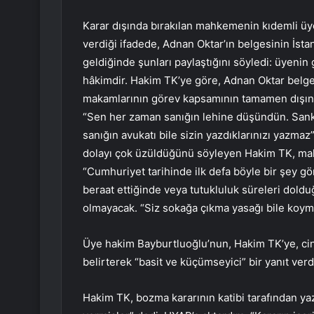
Karar dışında bırakılan mahkemenin kıdemli ü
verdiği ifadede, Adnan Oktar’ın belgesinin İst
geldiğinde şunları paylaştığını söyledi: üyenin
hâkimdir. Hakim TK’ye göre, Adnan Oktar belges
makamlarının görev kapsamının tamamen dışınd
“Sen her zaman sanığın lehine düşündün. Sanki
sanığın avukatı bile sizin yazdıklarınızı yazmaz
dolayı çok üzüldüğünü söyleyen Hakim TK, m
“Cumhuriyet tarihinde ilk defa böyle bir şey g
beraat ettiğinde veya tutukluluk süreleri dolduğ
olmayacak. “Siz sokağa çıkma yasağı bile koyma
Üye hakim Bayburtluoğlu’nun, Hakim TK’ye, cinsel
belirterek “basit ve küçümseyici” bir yanıt verdiğ
Hakim TK, bozma kararının katibi tarafından ya