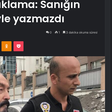
ıklama: Sanığın
yle yazmazdı
0
1
3 dakika okuma süresi
VKontakte
Odnoklassniki
Pocket