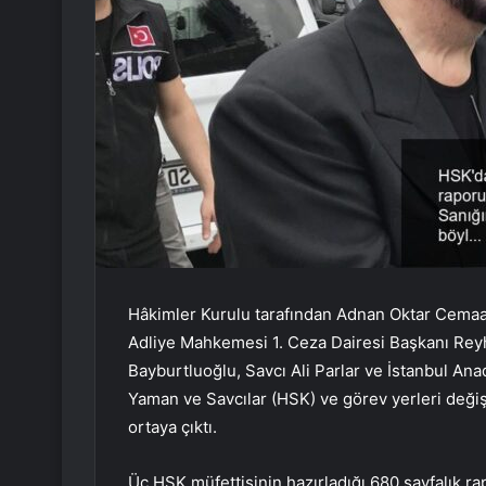
Hâkimler Kurulu tarafından Adnan Oktar Cemaati
Adliye Mahkemesi 1. Ceza Dairesi Başkanı Re
Bayburtluoğlu, Savcı Ali Parlar ve İstanbul An
Yaman ve Savcılar (HSK) ve görev yerleri değiş
ortaya çıktı.
Üç HSK müfettişinin hazırladığı 680 sayfalık r