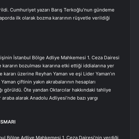
rildi. Cumhuriyet yazarı Barış Terkoğlu’nun gündeme
raporda ilk olarak bozma kararının rüşvetle verildiği
kişinin İstanbul Bölge Adliye Mahkemesi 1. Ceza Dairesi
kararın bozulması kararına etki ettiği iddialarına yer
liye kararı üzerine Reyhan Yaman ve eşi Lider Yaman’ın
k Yaman çiftinin yakın akrabalarının hesapları
ı görüldü. Öte yandan Oktarcılar hakkındaki tahliye
r araba alarak Anadolu Adliyesi’nde bazı yargı
İSMARI
bul Bölge Adliye Mahkemesi 1. Ceza Dairesi’nin verdiği