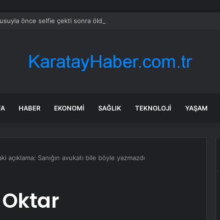
suyla önce selfie çekti sonra öldürdü
FA
HABER
EKONOMI
SAĞLIK
TEKNOLOJI
YAŞAM
i açıklama: Sanığın avukatı bile böyle yazmazdı
 Oktar