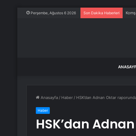
Komşu
Perşembe, Ağustos 6 2026
Son Dakika Haberleri
ANASAY
Anasayfa
/
Haber
/
HSK’dan Adnan Oktar raporundak
Haber
HSK’dan Adnan