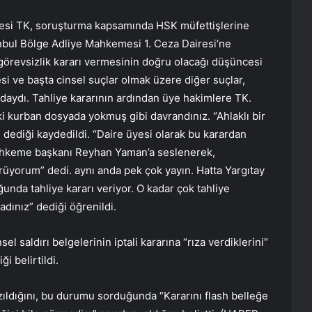
yesi TK, soruşturma kapsamında HSK müfettişlerine
anbul Bölge Adliye Mahkemesi 1. Ceza Dairesi’ne
 görevsizlik kararı vermesinin doğru olacağı düşüncesi
i ve başta cinsel suçlar olmak üzere diğer suçlar,
aydı. Tahliye kararının ardından üye hakimlere TK.
 kurban dosyada yokmuş gibi davrandınız. “Ahlaklı bir
” dediği kaydedildi. “Daire üyesi olarak bu karardan
ahkeme başkanı Reyhan Yaman’a seslenerek,
örüyorum” dedi. aynı anda pek çok yayın. Hatta Yargıtay
unda tahliye kararı veriyor. O kadar çok tahliye
dınız” dediği öğrenildi.
 saldırı belgelerinin iptali kararına “rıza verdiklerini”
i belirtildi.
zıldığını, bu durumu sorduğunda “Kararını flash belleğe