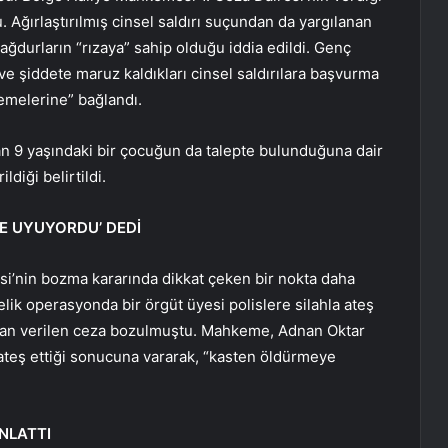
. Ağırlaştırılmış cinsel saldırı suçundan da yargılanan
ğdurların “rızaya” sahip olduğu iddia edildi. Genç
r ve şiddete maruz kaldıkları cinsel saldırılara başvurma
ememelerine” bağlandı.
kan 9 yaşındaki bir çocuğun da talepte bulunduğuna dair
ldiği belirtildi.
LE UYUYORDU’ DEDİ
si’nin bozma kararında dikkat çeken bir nokta daha
lik operasyonda bir örgüt üyesi polislere silahla ateş
an verilen ceza bozulmuştu. Mahkeme, Adnan Oktar
 ateş ettiği sonucuna vararak, “kasten öldürmeye
NLATTI