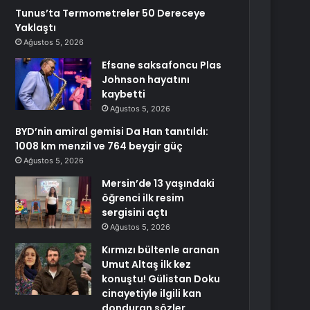
Tunus’ta Termometreler 50 Dereceye
Yaklaştı
Ağustos 5, 2026
Efsane saksafoncu Plas
Johnson hayatını
kaybetti
Ağustos 5, 2026
BYD’nin amiral gemisi Da Han tanıtıldı:
1008 km menzil ve 764 beygir güç
Ağustos 5, 2026
Mersin’de 13 yaşındaki
öğrenci ilk resim
sergisini açtı
Ağustos 5, 2026
Kırmızı bültenle aranan
Umut Altaş ilk kez
konuştu! Gülistan Doku
cinayetiyle ilgili kan
donduran sözler