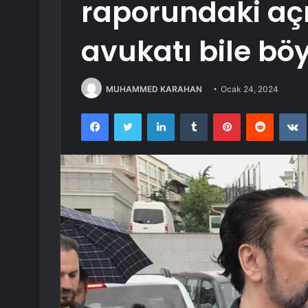
raporundaki aç
avukatı bile bö
MUHAMMED KARAHAN
Ocak 24, 2024
Facebook
Twitter
LinkedIn
Tumblr
Pinterest
Reddit