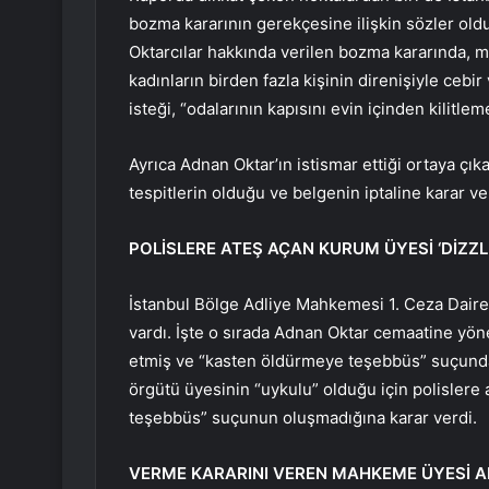
bozma kararının gerekçesine ilişkin sözler oldu
Oktarcılar hakkında verilen bozma kararında, ma
kadınların birden fazla kişinin direnişiyle cebi
isteği, “odalarının kapısını evin içinden kilitl
Ayrıca Adnan Oktar’ın istismar ettiği ortaya çı
tespitlerin olduğu ve belgenin iptaline karar veri
POLİSLERE ATEŞ AÇAN KURUM ÜYESİ ‘DİZZ
İstanbul Bölge Adliye Mahkemesi 1. Ceza Daire
vardı. İşte o sırada Adnan Oktar cemaatine yöne
etmiş ve “kasten öldürmeye teşebbüs” suçund
örgütü üyesinin “uykulu” olduğu için polislere
teşebbüs” suçunun oluşmadığına karar verdi.
VERME KARARINI VEREN MAHKEME ÜYESİ A