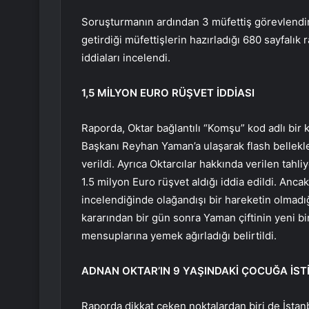
Soruşturmanın ardından 3 müfettiş görevlendi
getirdiği müfettişlerin hazırladığı 680 sayfalık 
iddiaları incelendi.
1,5 MİLYON EURO RÜŞVET İDDİASI
Raporda, Oktar bağlantılı “Komşu” kod adlı bir 
Başkanı Reyhan Yaman’a ulaşarak flash bellekle 
verildi. Ayrıca Oktarcılar hakkında verilen tah
1.5 milyon Euro rüşvet aldığı iddia edildi. Anca
incelendiğinde olağandışı bir hareketin olmadığ
kararından bir gün sonra Yaman çiftinin yeni bi
mensuplarına yemek ağırladığı belirtildi.
ADNAN OKTAR’IN 9 YAŞINDAKİ ÇOCUĞA İST
Raporda dikkat çeken noktalardan biri de İstan