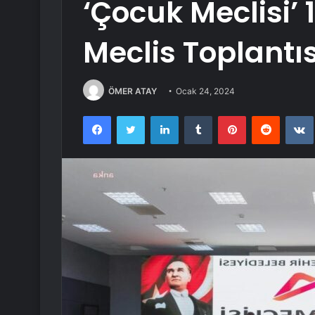
‘Çocuk Meclisi’
Meclis Toplantıs
ÖMER ATAY
Ocak 24, 2024
Facebook
Twitter
LinkedIn
Tumblr
Pinterest
Reddit