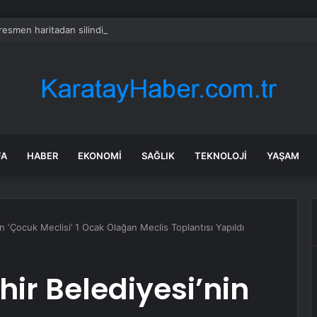
 resmen haritadan silindi: Halk tahliye edildi
FA
HABER
EKONOMI
SAĞLIK
TEKNOLOJI
YAŞAM
n ‘Çocuk Meclisi’ 1 Ocak Olağan Meclis Toplantısı Yapıldı
ir Belediyesi’nin