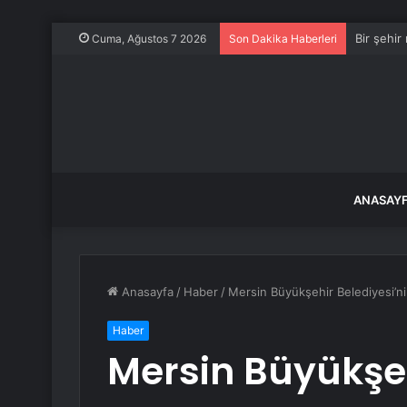
Bir şehir
Cuma, Ağustos 7 2026
Son Dakika Haberleri
ANASAY
Anasayfa
/
Haber
/
Mersin Büyükşehir Belediyesi’ni
Haber
Mersin Büyükşeh