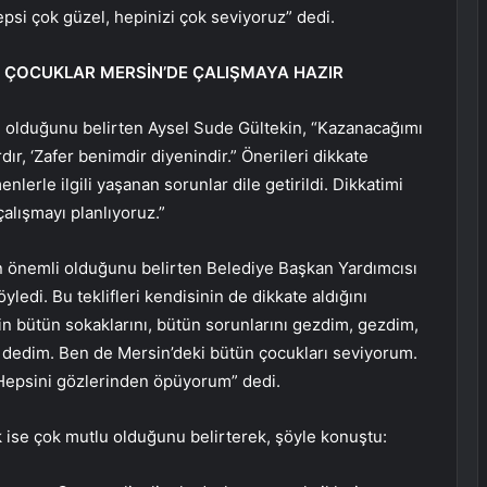
epsi çok güzel, hepinizi çok seviyoruz” dedi.
N ÇOCUKLAR MERSİN’DE ÇALIŞMAYA HAZIR
utlu olduğunu belirten Aysel Sude Gültekin, “Kazanacağımı
r, ‘Zafer benimdir diyenindir.” Önerileri dikkate
nlerle ilgili yaşanan sorunlar dile getirildi. Dikkatimi
çalışmayı planlıyoruz.”
n önemli olduğunu belirten Belediye Başkan Yardımcısı
öyledi. Bu teklifleri kendisinin de dikkate aldığını
in bütün sokaklarını, bütün sorunlarını gezdim, gezdim,
z’ dedim. Ben de Mersin’deki bütün çocukları seviyorum.
Hepsini gözlerinden öpüyorum” dedi.
 ise çok mutlu olduğunu belirterek, şöyle konuştu: