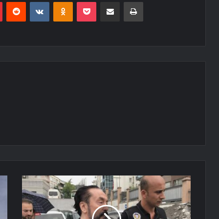
r
Pinterest
Reddit
VKontakte
Odnoklassniki
Pocket
E-Posta ile paylaş
Yazdır