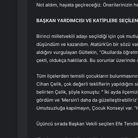
Not aldım, hayata geçireceğiz. Önerilerinizin h
BAŞKAN YARDIMCISI VE KATİPLERE SEÇİLE
Birinci milletvekili adayı seçildiği için çok m
düşündüm ve kazandım. Atatürk’ün bir sözü vardı
aldığını vurgulayan Gültekin, “Okullarda öğretme
çekti, oldukça haklılardı. Bu sorunlar üzerinde 
Tüm ilçelerden temsili çocukların bulunmasını
Cihan Çelik, çok değerli tekliflerin yapıldığını s
belirten Çelik, şöyle konuştu:
“
İki ayda ilçemiz
gördüm ve ‘Mersin’i daha da güzelleştirebiliri
Umutsuzluğa kapılmayın, Çocuk Konseyi var. “
Üçüncü sırada Başkan Vekili seçilen Efe Tendik