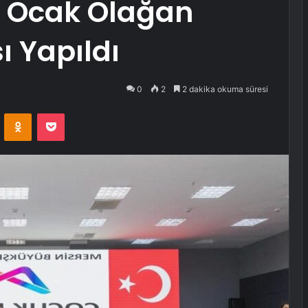
 1 Ocak Olağan
ı Yapıldı
0
2
2 dakika okuma süresi
VKontakte
Odnoklassniki
Pocket