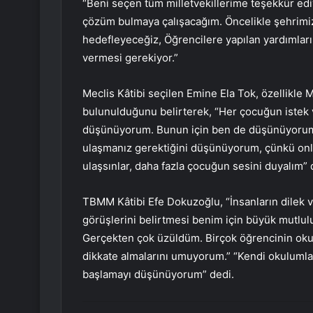
“Beni seçen tüm milletvekillerime teşekkür edi
çözüm bulmaya çalışacağım. Öncelikle şehrimizd
hedefleyeceğiz, Öğrencilere yapılan yardımları
vermesi gerekiyor.”
Meclis Kâtibi seçilen Emine Ela Tok, özellikle M
bulunulduğunu belirterek, “Her çocuğun istek v
düşünüyorum. Bunun için ben de düşünüyorum. 
ulaşmanız gerektiğini düşünüyorum, çünkü onlar
ulaşsınlar, daha fazla çocuğun sesini duyalım” 
TBMM Kâtibi Efe Dokuzoğlu, “İnsanların dilek v
görüşlerini belirtmesi benim için büyük mutluluk 
Gerçekten çok üzüldüm. Birçok öğrencinin okullar
dikkate almalarını umuyorum.” “Kendi okulumla v
başlamayı düşünüyorum” dedi.