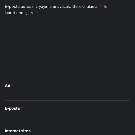
E-posta adresiniz yayınlanmayacak.
Gerekli alanlar
*
ile
işaretlenmişlerdir
Y
o
r
u
m
*
Ad
*
E-posta
*
İnternet sitesi