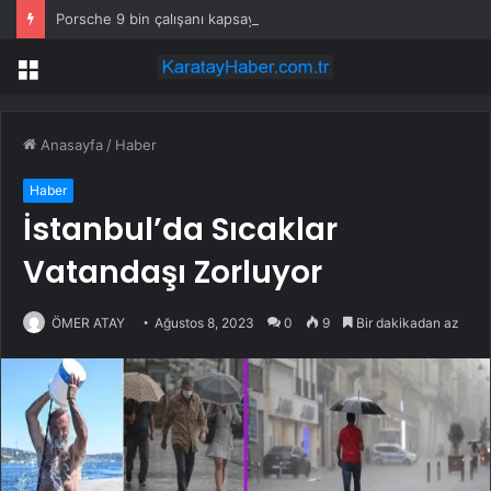
Porsche 9 bin çalışanı kapsayan küçülme planını onayladı
Menü
Anasayfa
/
Haber
Haber
İstanbul’da Sıcaklar
Vatandaşı Zorluyor
ÖMER ATAY
Ağustos 8, 2023
0
9
Bir dakikadan az