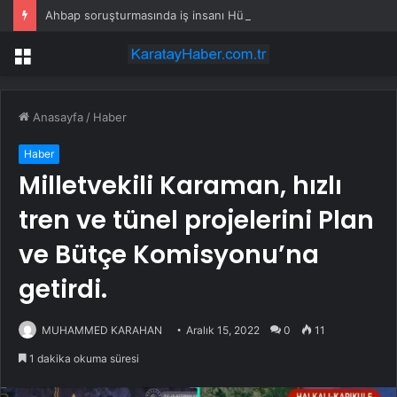
Ahbap soruşturmasında iş insanı Hüseyin Başaran’a tutuklama talebi
Menü
Anasayfa
/
Haber
Haber
Milletvekili Karaman, hızlı
tren ve tünel projelerini Plan
ve Bütçe Komisyonu’na
getirdi.
MUHAMMED KARAHAN
Aralık 15, 2022
0
11
1 dakika okuma süresi