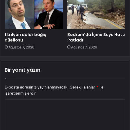
1 trilyon dolar bağış
Bodrum’da İçme Suyu Hattı
düellosu
Patladı
Ağustos 7, 2026
Ağustos 7, 2026
Bir yanıt yazın
E-posta adresiniz yayınlanmayacak.
Gerekli alanlar
*
ile
işaretlenmişlerdir
Y
o
r
u