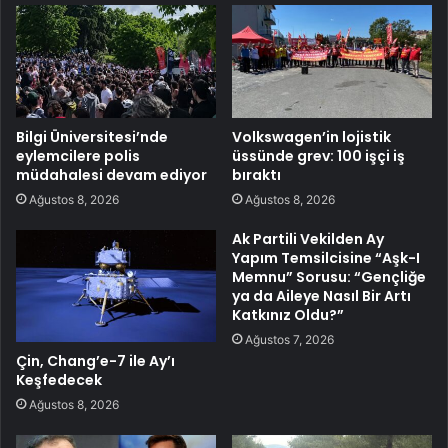
Bilgi Üniversitesi’nde
Volkswagen’in lojistik
eylemcilere polis
üssünde grev: 100 işçi iş
müdahalesi devam ediyor
bıraktı
Ağustos 8, 2026
Ağustos 8, 2026
Ak Partili Vekilden Ay
Yapım Temsilcisine “Aşk-I
Memnu” Sorusu: “Gençliğe
ya da Aileye Nasıl Bir Artı
Katkınız Oldu?”
Ağustos 7, 2026
Çin, Chang’e-7 ile Ay’ı
Keşfedecek
Ağustos 8, 2026