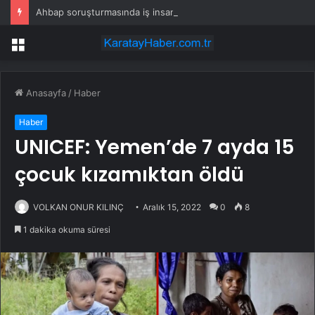
Ahbap soruşturmasında iş insanı Hüseyin Başaran’a tutuklama talebi
Menü
Anasayfa
/
Haber
Haber
UNICEF: Yemen’de 7 ayda 15
çocuk kızamıktan öldü
VOLKAN ONUR KILINÇ
Aralık 15, 2022
0
8
1 dakika okuma süresi