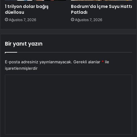
1 trilyon dolar bağış
Bodrum’da İçme Suyu Hattı
düellosu
Patladı
Ağustos 7, 2026
Ağustos 7, 2026
Bir yanıt yazın
E-posta adresiniz yayınlanmayacak.
Gerekli alanlar
*
ile
işaretlenmişlerdir
Y
o
r
u
m
*