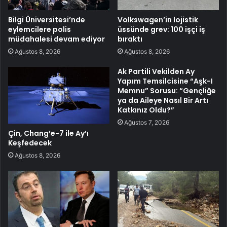
Bilgi Üniversitesi’nde
Volkswagen’in lojistik
eylemcilere polis
üssünde grev: 100 işçi iş
müdahalesi devam ediyor
bıraktı
Ağustos 8, 2026
Ağustos 8, 2026
Ak Partili Vekilden Ay
Yapım Temsilcisine “Aşk-I
Memnu” Sorusu: “Gençliğe
ya da Aileye Nasıl Bir Artı
Katkınız Oldu?”
Ağustos 7, 2026
Çin, Chang’e-7 ile Ay’ı
Keşfedecek
Ağustos 8, 2026