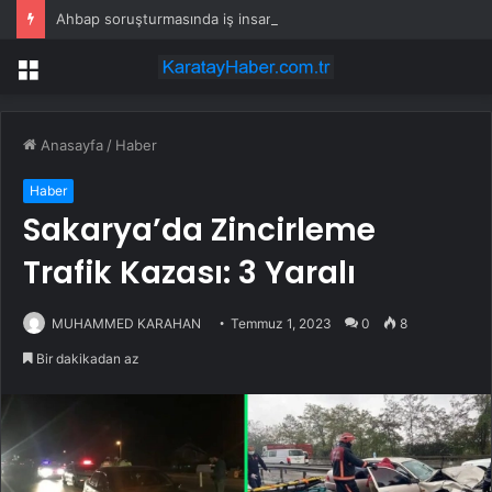
Ahbap soruşturmasında iş insanı Hüseyin Başaran’a tutuklama talebi
Menü
Anasayfa
/
Haber
Haber
Sakarya’da Zincirleme
Trafik Kazası: 3 Yaralı
MUHAMMED KARAHAN
Temmuz 1, 2023
0
8
Bir dakikadan az