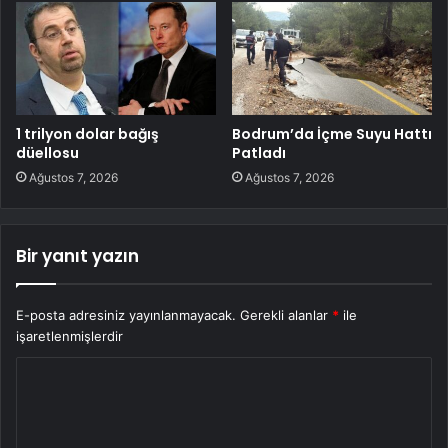
1 trilyon dolar bağış
Bodrum’da İçme Suyu Hattı
düellosu
Patladı
Ağustos 7, 2026
Ağustos 7, 2026
Bir yanıt yazın
E-posta adresiniz yayınlanmayacak.
Gerekli alanlar
*
ile
işaretlenmişlerdir
Y
o
r