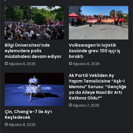
Bilgi Üniversitesi’nde
Volkswagen’in lojistik
eylemcilere polis
üssünde grev: 100 işçi iş
müdahalesi devam ediyor
bıraktı
Ağustos 8, 2026
Ağustos 8, 2026
Ak Partili Vekilden Ay
Yapım Temsilcisine “Aşk-I
Memnu” Sorusu: “Gençliğe
ya da Aileye Nasıl Bir Artı
Katkınız Oldu?”
Ağustos 7, 2026
Çin, Chang’e-7 ile Ay’ı
Keşfedecek
Ağustos 8, 2026