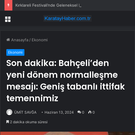
Kırklareli Festivali’nde Geleneksel Defile
Menü
Anasayfa
/
Ekonomi
Ekonomi
Son dakika: Bahçeli’den
yeni dönem normalleşme
mesajı: Geniş tabanlı ittifak
temennimiz
ÜMİT SAVĞA
Haziran 13, 2024
0
0
2 dakika okuma süresi