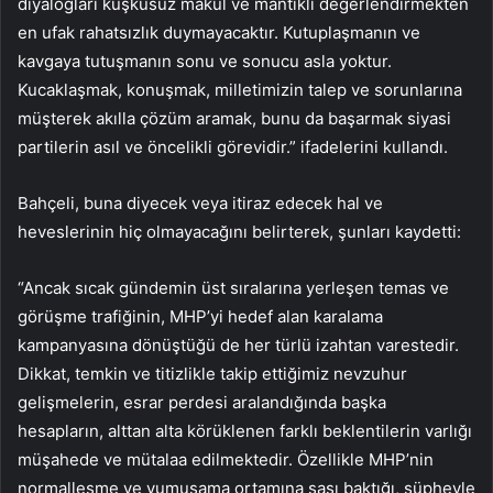
diyalogları kuşkusuz makul ve mantıklı değerlendirmekten
en ufak rahatsızlık duymayacaktır. Kutuplaşmanın ve
kavgaya tutuşmanın sonu ve sonucu asla yoktur.
Kucaklaşmak, konuşmak, milletimizin talep ve sorunlarına
müşterek akılla çözüm aramak, bunu da başarmak siyasi
partilerin asıl ve öncelikli görevidir.” ifadelerini kullandı.
Bahçeli, buna diyecek veya itiraz edecek hal ve
heveslerinin hiç olmayacağını belirterek, şunları kaydetti:
“Ancak sıcak gündemin üst sıralarına yerleşen temas ve
görüşme trafiğinin, MHP’yi hedef alan karalama
kampanyasına dönüştüğü de her türlü izahtan varestedir.
Dikkat, temkin ve titizlikle takip ettiğimiz nevzuhur
gelişmelerin, esrar perdesi aralandığında başka
hesapların, alttan alta körüklenen farklı beklentilerin varlığı
müşahede ve mütalaa edilmektedir. Özellikle MHP’nin
normalleşme ve yumuşama ortamına şaşı baktığı, şüpheyle