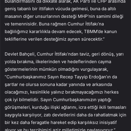
bulandırmasını da dikkate alarak, AK Parti ile CHP arasında
geniş tabanlı bir ittifakın vücuda gelmesi, buna da altılı
masanın diğer unsurlarının desteği MHP’nin samimi dileği
ve temennisidir. Buna rağmen Cumhur İttifakı’na
bağlılığımız kararlılıkla devam edecek, TBMM’de kanun
tekliflerine verilen desteğimiz aynen sürecektir.”
Devlet Bahçeli, Cumhur İttifakı’ndan taviz, geri dönüş, yarı
yolda bırakma, ilkelerinden ve hedeflerinden cayma
göstermelerinin mümkün olmadığını vurgulayarak,
“Cumhurbaşkanımız Sayın Recep Tayyip Erdoğan’ın da
şartlar ne olursa sonuna kadar yanında ve arkasında
olacağımızı, kesinlikle yalınız bırakmayacağımızı herkes
çok iyi bilmelidir. Sayın Cumhurbaşkanımızın yaptığı
görüşmeleri, kurduğu ilişki ağlarını, icra ettiği ikili temasları
saygıyla karşılıyor, zatı devletlerini daha da rahatlatmak için
bir kez daha feragatle hareket edip karşılıksız inisiyatif
alıyor ve bu tercihimizi aziz milletimizle paylaşıyoruz.”