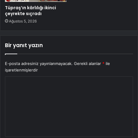
Tüpraş’ın kârlılığı ikinci
çeyrekte sıçradı
Ağustos 5, 2026
Bir yanıt yazın
E-posta adresiniz yayınlanmayacak.
Gerekli alanlar
*
ile
işaretlenmişlerdir
Y
o
r
u
m
*